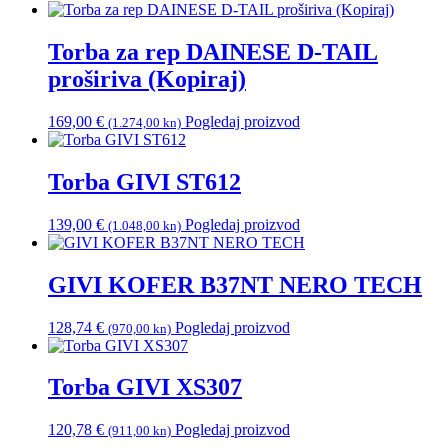
Torba za rep DAINESE D-TAIL
proširiva (Kopiraj)
169,00
€
Pogledaj proizvod
(1.274,00 kn)
Torba GIVI ST612
139,00
€
Pogledaj proizvod
(1.048,00 kn)
GIVI KOFER B37NT NERO TECH
128,74
€
Pogledaj proizvod
(970,00 kn)
Torba GIVI XS307
120,78
€
Pogledaj proizvod
(911,00 kn)