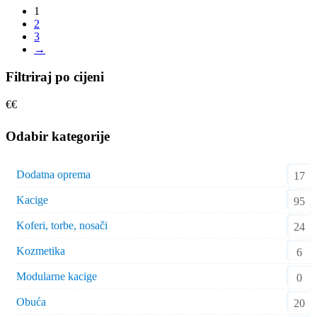
1
2
3
→
Filtriraj po cijeni
€
€
Odabir kategorije
Dodatna oprema
17
Kacige
95
Koferi, torbe, nosači
24
Kozmetika
6
Modularne kacige
0
Obuća
20