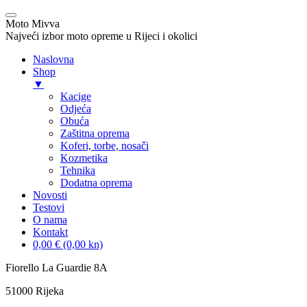
Moto Mivva
Najveći izbor moto opreme u Rijeci i okolici
Naslovna
Shop
▼
Kacige
Odjeća
Obuća
Zaštitna oprema
Koferi, torbe, nosači
Kozmetika
Tehnika
Dodatna oprema
Novosti
Testovi
O nama
Kontakt
0,00 € (0,00 kn)
Skip
Fiorello La Guardie 8A
to
51000 Rijeka
content