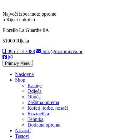
Najveći izbor moto opreme
u Rijeci i okolici
Fiorello La Guardie 8A
51000 Rijeka
095 713 3088
info@motomivva.hr
Primary Menu
Naslovna
Shop
Kacige
Odjeća
Obuća
Zaštitna oprema
Koferi, torbe, nosači
Kozmetika
Tehnika
Dodatna oprema
Novosti
Testovi