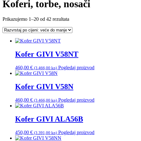
Koferi, torbe, nosači
Poredano
Prikazujemo 1–20 od 42 rezultata
po
cijeni:
od
visoke
do
Kofer GIVI V58NT
niske
460,00
€
Pogledaj proizvod
(3.466,00 kn)
Kofer GIVI V58N
460,00
€
Pogledaj proizvod
(3.466,00 kn)
Kofer GIVI ALA56B
450,00
€
Pogledaj proizvod
(3.391,00 kn)