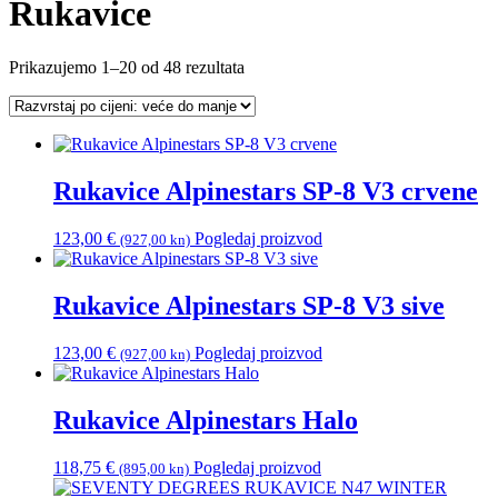
Rukavice
Poredano
Prikazujemo 1–20 od 48 rezultata
po
cijeni:
od
visoke
do
Rukavice Alpinestars SP-8 V3 crvene
niske
123,00
€
Pogledaj proizvod
(927,00 kn)
Rukavice Alpinestars SP-8 V3 sive
123,00
€
Pogledaj proizvod
(927,00 kn)
Rukavice Alpinestars Halo
118,75
€
Pogledaj proizvod
(895,00 kn)