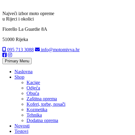
Najveći izbor moto opreme
u Rijeci i okolici
Fiorello La Guardie 8A
51000 Rijeka
095 713 3088
info@motomivva.hr
Primary Menu
Naslovna
Shop
Kacige
Odjeća
Obuća
Zaštitna oprema
Koferi, torbe, nosači
Kozmetika
Tehnika
Dodatna oprema
Novosti
Testovi