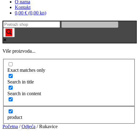
O nama
Kontakt
0,00 € (0,00 kn)
Više proizvoda...
Exact matches only
Search in title
Search in content
product
Početna
/
Odjeća
/ Rukavice