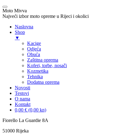
Moto Mivva
Najveći izbor moto opreme u Rijeci i okolici
Naslovna
Shop
▼
Kacige
Odjeća
Obuća
Zaštitna oprema
Koferi, torbe, nosači
Kozmetika
Tehnika
Dodatna oprema
Novosti
Testovi
O nama
Kontakt
0,00 € (0,00 kn)
Skip
Fiorello La Guardie 8A
to
51000 Rijeka
content