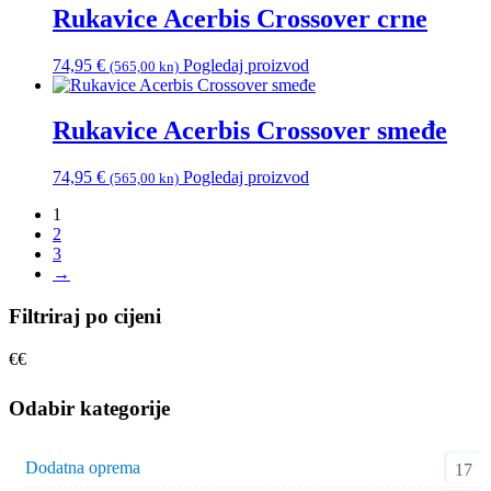
Rukavice Acerbis Crossover crne
74,95
€
Pogledaj proizvod
(565,00 kn)
Rukavice Acerbis Crossover smeđe
74,95
€
Pogledaj proizvod
(565,00 kn)
1
2
3
→
Filtriraj po cijeni
€
€
Odabir kategorije
Dodatna oprema
17