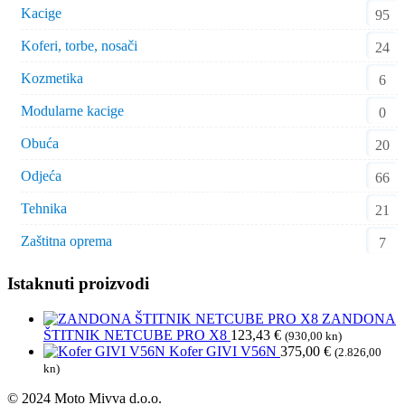
Kacige
95
Koferi, torbe, nosači
24
Kozmetika
6
Modularne kacige
0
Obuća
20
Odjeća
66
Tehnika
21
Zaštitna oprema
7
Istaknuti proizvodi
ZANDONA
ŠTITNIK NETCUBE PRO X8
123,43
€
(930,00 kn)
Kofer GIVI V56N
375,00
€
(2.826,00
kn)
© 2024 Moto Mivva d.o.o.