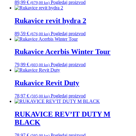
89,99
€
Pogledaj proizvod
(679,00 kn)
Rukavice revit hydra 2
89,59
€
Pogledaj proizvod
(676,00 kn)
Rukavice Acerbis Winter Tour
79,99
€
Pogledaj proizvod
(603,00 kn)
Rukavice Revit Duty
78,97
€
Pogledaj proizvod
(595,00 kn)
RUKAVICE REV’IT DUTY M
BLACK
78,97
€
Pogledaj proizvod
(595,00 kn)