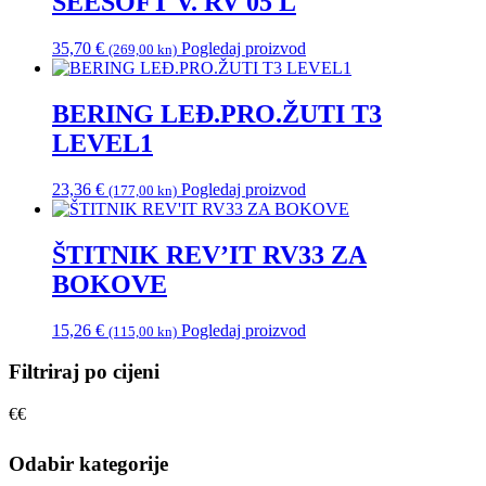
SEESOFT V. RV 05 L
35,70
€
Pogledaj proizvod
(269,00 kn)
BERING LEĐ.PRO.ŽUTI T3
LEVEL1
23,36
€
Pogledaj proizvod
(177,00 kn)
ŠTITNIK REV’IT RV33 ZA
BOKOVE
15,26
€
Pogledaj proizvod
(115,00 kn)
Filtriraj po cijeni
€
€
Odabir kategorije