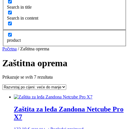
Search in title
Search in content
product
Početna
/ Zaštitna oprema
Zaštitna oprema
Poredano
Prikazuje se svih 7 rezultata
po
cijeni:
od
visoke
do
Zaštita za leđa Zandona Netcube Pro
niske
X7