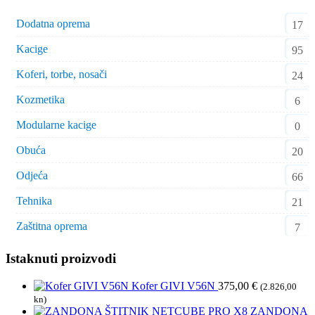
Dodatna oprema
17
Kacige
95
Koferi, torbe, nosači
24
Kozmetika
6
Modularne kacige
0
Obuća
20
Odjeća
66
Tehnika
21
Zaštitna oprema
7
Istaknuti proizvodi
Kofer GIVI V56N
375,00
€
(2.826,00
kn)
ZANDONA