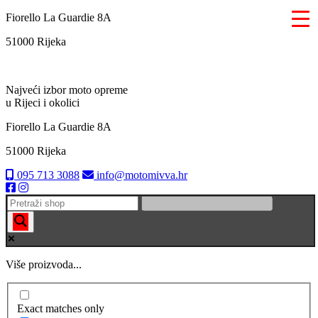
Skip
Fiorello La Guardie 8A
to
51000 Rijeka
content
Najveći izbor moto opreme
u Rijeci i okolici
▼
Fiorello La Guardie 8A
51000 Rijeka
095 713 3088
info@motomivva.hr
Više proizvoda...
Exact matches only