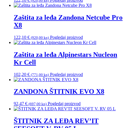
122,10
€
Pogledaj proizvod
(920,00 kn)
Zaštita za leđa Zandona Netcube Pro
X8
122,10
€
Pogledaj proizvod
(920,00 kn)
Zaštita za leđa Alpinestars Nucleon
Kr Cell
102,20
€
Pogledaj proizvod
(771,00 kn)
ZANDONA ŠTITNIK EVO X8
92,47
€
Pogledaj proizvod
(697,00 kn)
ŠTITNIK ZA LEĐA REV’IT