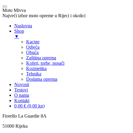
Moto Mivva
Najveći izbor moto opreme u Rijeci i okolici
Naslovna
Shop
▼
Kacige
Odjeća
Obuća
Zaštitna oprema
Koferi, torbe, nosači
Kozmetika
Tehnika
Dodatna oprema
Novosti
Testovi
O nama
Kontakt
0,00 € (0,00 kn)
Skip
Fiorello La Guardie 8A
to
51000 Rijeka
content