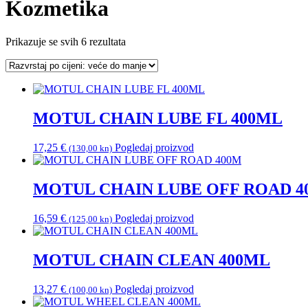
Kozmetika
Poredano
Prikazuje se svih 6 rezultata
po
cijeni:
od
visoke
do
MOTUL CHAIN LUBE FL 400ML
niske
17,25
€
Pogledaj proizvod
(130,00 kn)
MOTUL CHAIN LUBE OFF ROAD 4
16,59
€
Pogledaj proizvod
(125,00 kn)
MOTUL CHAIN CLEAN 400ML
13,27
€
Pogledaj proizvod
(100,00 kn)