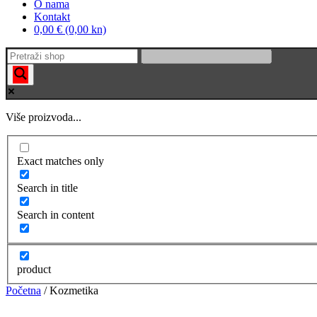
O nama
Kontakt
0,00 € (0,00 kn)
Više proizvoda...
Exact matches only
Search in title
Search in content
product
Početna
/ Kozmetika