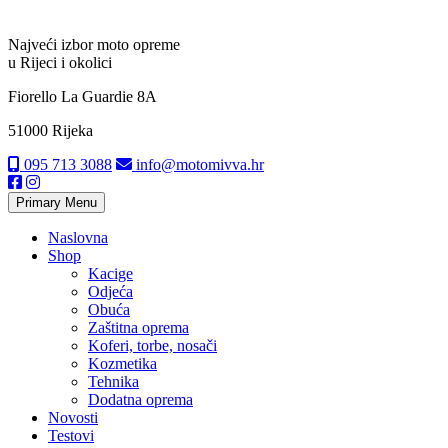
Najveći izbor moto opreme
u Rijeci i okolici
Fiorello La Guardie 8A
51000 Rijeka
095 713 3088
info@motomivva.hr
Primary Menu
Naslovna
Shop
Kacige
Odjeća
Obuća
Zaštitna oprema
Koferi, torbe, nosači
Kozmetika
Tehnika
Dodatna oprema
Novosti
Testovi