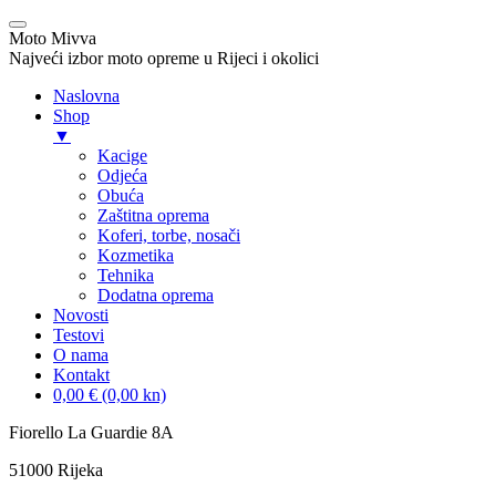
Moto Mivva
Najveći izbor moto opreme u Rijeci i okolici
Naslovna
Shop
▼
Kacige
Odjeća
Obuća
Zaštitna oprema
Koferi, torbe, nosači
Kozmetika
Tehnika
Dodatna oprema
Novosti
Testovi
O nama
Kontakt
0,00 € (0,00 kn)
Skip
Fiorello La Guardie 8A
to
51000 Rijeka
content