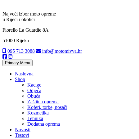
Najveći izbor moto opreme
u Rijeci i okolici
Fiorello La Guardie 8A
51000 Rijeka
095 713 3088
info@motomivva.hr
Primary Menu
Naslovna
Shop
Kacige
Odjeća
Obuća
Zaštitna oprema
Koferi, torbe, nosači
Kozmetika
Tehnika
Dodatna oprema
Novosti
Testovi