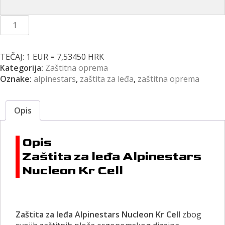
Zaštita
za
leđa
Alpinestars
TEČAJ: 1 EUR = 7,53450 HRK
Nucleon
Kategorija:
Zaštitna oprema
Kr
Oznake:
alpinestars
,
zaštita za leđa
,
zaštitna oprema
Cell
količina
Opis
Opis
Zaštita za leđa Alpinestars
Nucleon Kr Cell
Zaštita za leđa Alpinestars Nucleon Kr Cell
zbog