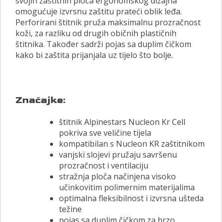
svojih zaštitnih ploča ergonomskog dizajna
omogućuje izvrsnu zaštitu prateći oblik leđa.
Perforirani štitnik pruža maksimalnu prozračnost
koži, za razliku od drugih običnih plastičnih
štitnika. Također sadrži pojas sa duplim čičkom
kako bi zaštita prijanjala uz tijelo što bolje.
Značajke:
štitnik Alpinestars Nucleon Kr Cell
pokriva sve veličine tijela
kompatibilan s Nucleon KR zaštitnikom
vanjski slojevi pružaju savršenu
prozračnost i ventilaciju
stražnja ploča načinjena visoko
učinkovitim polimernim materijalima
optimalna fleksibilnost i izvrsna ušteda
težine
pojas sa duplim čičkom za brzo