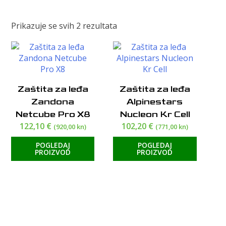
Poredano
Prikazuje se svih 2 rezultata
po
cijeni:
od
visoke
do
Zaštita za leđa
Zaštita za leđa
niske
Zandona
Alpinestars
Netcube Pro X8
Nucleon Kr Cell
122,10
€
102,20
€
(920,00 kn)
(771,00 kn)
POGLEDAJ
POGLEDAJ
PROIZVOD
PROIZVOD