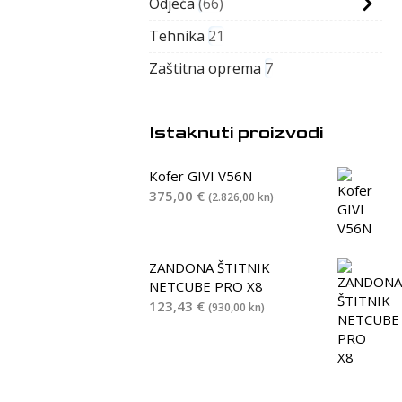
Odjeća
66
Tehnika
21
Zaštitna oprema
7
Istaknuti proizvodi
Kofer GIVI V56N
375,00
€
(2.826,00 kn)
ZANDONA ŠTITNIK
NETCUBE PRO X8
123,43
€
(930,00 kn)