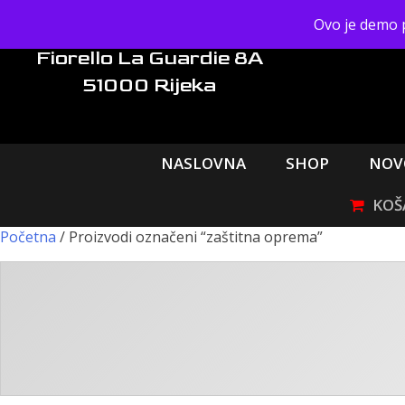
Skip
Ovo je demo 
to
content
Fiorello La Guardie 8A
51000 Rijeka
NASLOVNA
SHOP
NOV
Početna
/ Proizvodi označeni “zaštitna oprema”