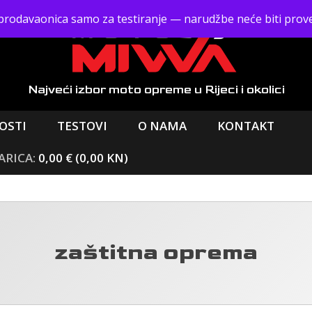
prodavaonica samo za testiranje — narudžbe neće biti prov
Najveći izbor moto opreme
u Rijeci i okolici
OSTI
TESTOVI
O NAMA
KONTAKT
0,00 € (0,00 KN)
zaštitna oprema