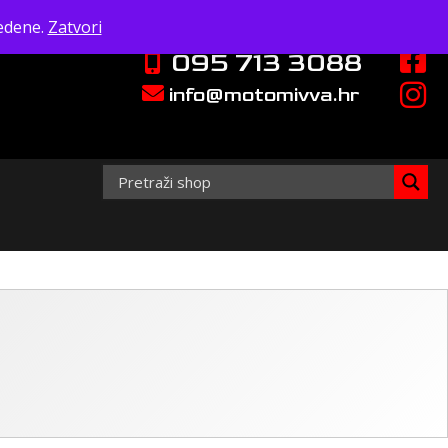
edene.
Zatvori
095 713 3088
info@motomivva.hr