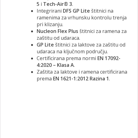
5
i
Tech-Air® 3
.
Integrirani
DFS GP Lite
štitnici na
ramenima za vrhunsku kontrolu trenja
pri klizanju.
Nucleon Flex Plus
štitnici za ramena za
zaštitu od udaraca.
GP Lite
štitnici za laktove za zaštitu od
udaraca na ključnom području.
Certificirana prema normi
EN 17092-
4:2020 – Klasa A
.
Zaštita za laktove i ramena certificirana
prema
EN 1621-1:2012 Razina 1
.