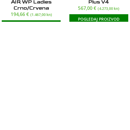
AIR WP Ladies
Plus V4
Crno/Crvena
567,00
€
(4.273,00 kn)
194,66
€
(1.467,00 kn)
POGLEDAJ PROIZVOD
POGLEDAJ PROIZVOD
Jakna Seca Arrakis III
Jakna IXON Striker2
bijela
AIR WP Ladies Roza
300,00
€
194,66
€
(2.261,00 kn)
(1.467,00 kn)
POGLEDAJ PROIZVOD
POGLEDAJ PROIZVOD
© 2026 Moto Mivva d.o.o.