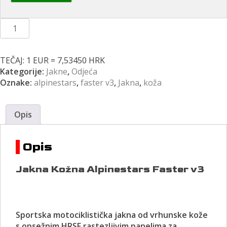
Jakna
Kožna
Alpinestars
Faster
TEČAJ: 1 EUR = 7,53450 HRK
v3
Kategorije:
Jakne
,
Odjeća
Crno-
Oznake:
alpinestars
,
faster v3
,
Jakna
,
koža
Bijelo-
Flourescentna
količina
Opis
Opis
Jakna Kožna Alpinestars Faster v3
Sportska motociklistička jakna od vrhunske kože
s opsežnim HRSF rastezljivim panelima za