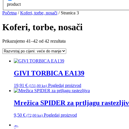
product
Početna
/
Koferi, torbe, nosači
/ Stranica 3
Koferi, torbe, nosači
Poredano
Prikazujemo 41–42 od 42 rezultata
po
cijeni:
od
visoke
do
GIVI TORBICA EA139
niske
19,91
€
Pogledaj proizvod
(151,00 kn)
Mrežica SPIDER za prtljagu rastezlji
9,50
€
Pogledaj proizvod
(72,00 kn)
←