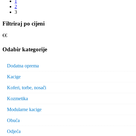
1
2
3
Filtriraj po cijeni
€
€
Odabir kategorije
Dodatna oprema
Kacige
Koferi, torbe, nosači
Kozmetika
Modularne kacige
Obuća
Odjeća