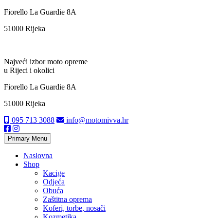
Skip
Fiorello La Guardie 8A
to
51000 Rijeka
content
Najveći izbor moto opreme
u Rijeci i okolici
Fiorello La Guardie 8A
51000 Rijeka
095 713 3088
info@motomivva.hr
Primary Menu
Naslovna
Shop
Kacige
Odjeća
Obuća
Zaštitna oprema
Koferi, torbe, nosači
Kozmetika