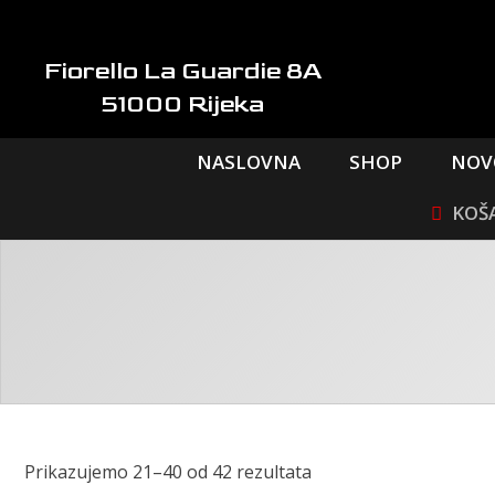
Skip
to
content
Fiorello La Guardie 8A
51000 Rijeka
NASLOVNA
SHOP
NOV
Poredano
Prikazujemo 21–40 od 42 rezultata
po