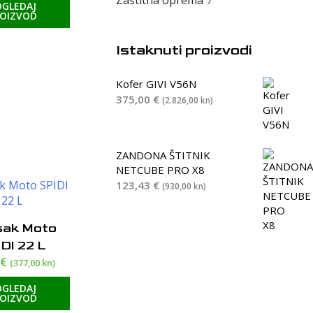
OGLEDAJ
ROIZVOD
Istaknuti proizvodi
Kofer GIVI V56N
375,00
€
(2.826,00 kn)
ZANDONA ŠTITNIK
NETCUBE PRO X8
123,43
€
(930,00 kn)
sak Moto
DI 22 L
0
€
(377,00 kn)
OGLEDAJ
ROIZVOD