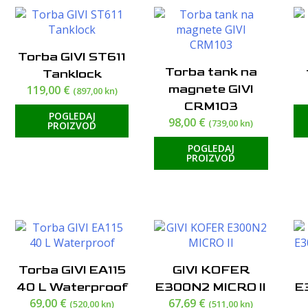
cijeni:
od
visoke
Torba GIVI ST611
do
Torba tank na
Tanklock
niske
magnete GIVI
119,00
€
(897,00 kn)
CRM103
POGLEDAJ
98,00
€
(739,00 kn)
PROIZVOD
POGLEDAJ
PROIZVOD
Torba GIVI EA115
GIVI KOFER
40 L Waterproof
E300N2 MICRO II
E
69,00
€
67,69
€
(520,00 kn)
(511,00 kn)