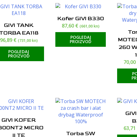
Kofer GIVI B330
GIVI TANK
87,60
€
(661,00 kn)
To
TORBA EA118
POGLEDAJ
MOTEC
96,89
€
(731,00 kn)
PROIZVOD
260 W
POGLEDAJ
PROIZVOD
70,0
P
P
GIV
GIVI KOFER
B
300NT2 MICRO
63,7
Torba SW
II TE