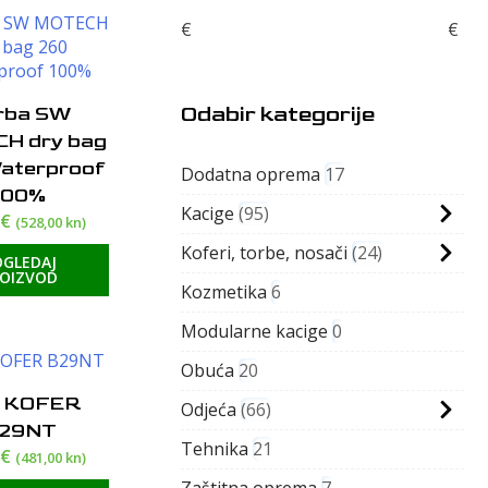
€
€
Odabir kategorije
rba SW
H dry bag
aterproof
Dodatna oprema
17
100%
Kacige
95
0
€
(528,00 kn)
Koferi, torbe, nosači
24
OGLEDAJ
ROIZVOD
Kozmetika
6
Modularne kacige
0
Obuća
20
I KOFER
Odjeća
66
29NT
Tehnika
21
1
€
(481,00 kn)
Zaštitna oprema
7