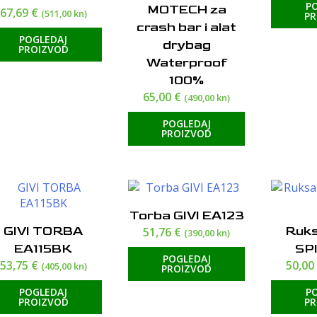
P
MOTECH za
67,69
€
(511,00 kn)
P
crash bar i alat
POGLEDAJ
drybag
PROIZVOD
Waterproof
100%
65,00
€
(490,00 kn)
POGLEDAJ
PROIZVOD
Torba GIVI EA123
GIVI TORBA
Ruk
51,76
€
(390,00 kn)
EA115BK
SPI
POGLEDAJ
53,75
€
50,0
(405,00 kn)
PROIZVOD
POGLEDAJ
P
PROIZVOD
P