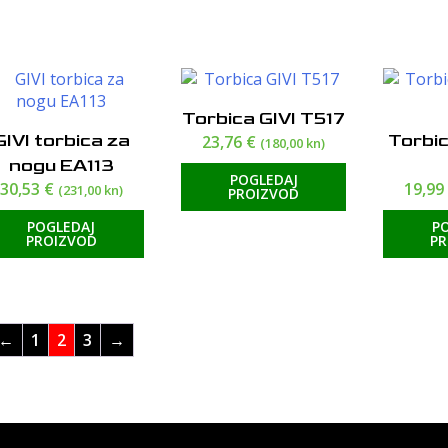
Torbica GIVI T517
GIVI torbica za
Torbic
23,76
€
(180,00 kn)
nogu EA113
POGLEDAJ
30,53
€
19,9
(231,00 kn)
PROIZVOD
POGLEDAJ
P
PROIZVOD
P
←
1
2
3
→