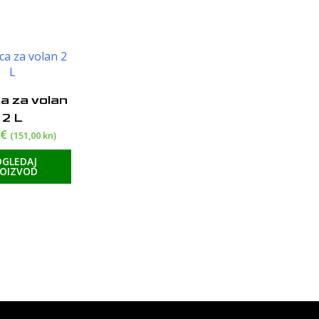
a za volan
2 L
9
€
(151,00 kn)
OGLEDAJ
ROIZVOD