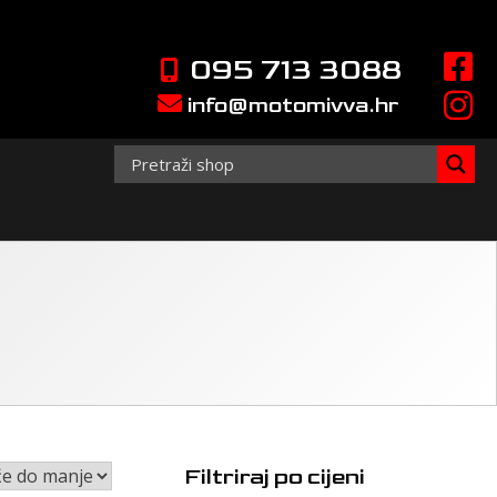
095 713 3088
info@motomivva.hr
Filtriraj po cijeni