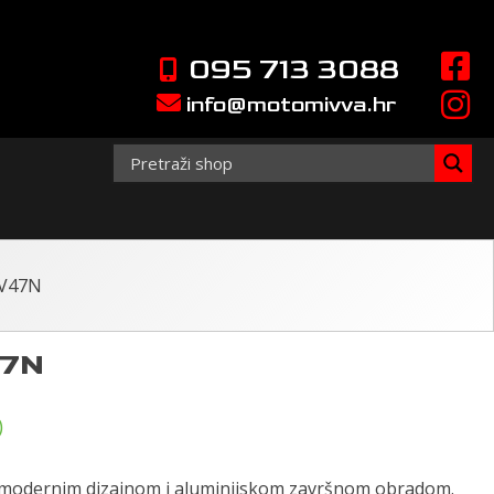
095 713 3088
info@motomivva.hr
 V47N
47N
)
m modernim dizajnom i aluminijskom završnom obradom.