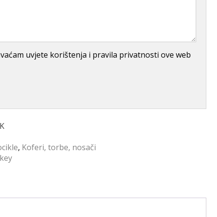
aćam uvjete korištenja i pravila privatnosti ove web
RK
cikle
,
Koferi, torbe, nosači
key