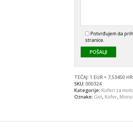
Potvrđujem da prihv
stranice.
TEČAJ: 1 EUR = 7,53450 H
SKU:
000324
Kategorije:
Koferi za moto
Oznake:
Givi
,
Kofer
,
Mono