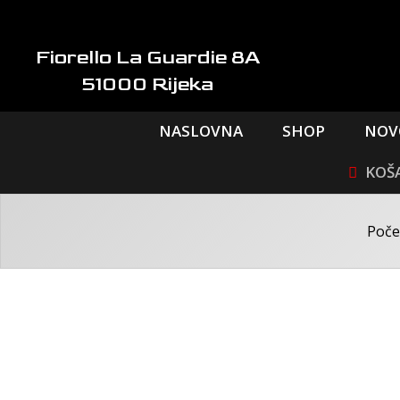
Skip
to
content
Fiorello La Guardie 8A
51000 Rijeka
NASLOVNA
SHOP
NOV
Poče