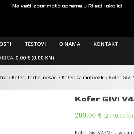
Najveći izbor moto opreme
u Rijeci i okolici
OSTI
TESTOVI
O NAMA
KONTAKT
0,00 € (0,00 KN)
tna
/
Koferi, torbe, nosači
/
Koferi za motocikle
/ Kofer GIVI
Kofer GIVI V
280,00
€
(2.110,00 kn
Kofer Givi V47N sa svoji