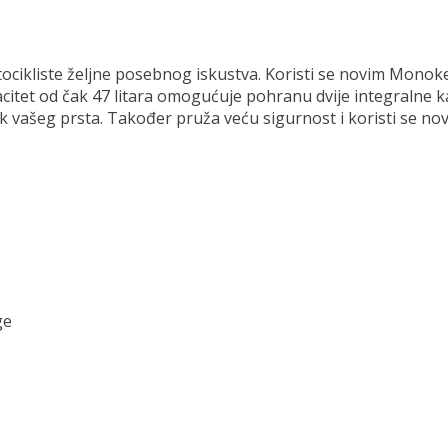
motocikliste željne posebnog iskustva. Koristi se novim Mon
citet od čak 47 litara omogućuje pohranu dvije integralne k
k vašeg prsta. Također pruža veću sigurnost i koristi se n
ge