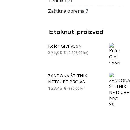
Tehnika
21
Zaštitna oprema
7
Istaknuti proizvodi
Kofer GIVI V56N
375,00
€
(2.826,00 kn)
ZANDONA ŠTITNIK
NETCUBE PRO X8
123,43
€
(930,00 kn)