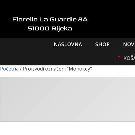
Skip
to
content
Fiorello La Guardie 8A
51000 Rijeka
NASLOVNA
SHOP
NOV
Početna
/ Proizvodi označeni “Monokey”