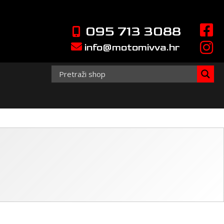
095 713 3088
info@motomivva.hr