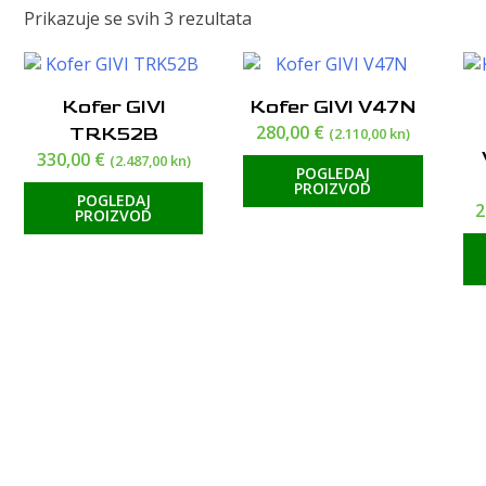
Poredano
Prikazuje se svih 3 rezultata
po
cijeni:
od
Kofer GIVI
Kofer GIVI V47N
visoke
280,00
€
TRK52B
(2.110,00 kn)
do
330,00
€
niske
(2.487,00 kn)
POGLEDAJ
PROIZVOD
POGLEDAJ
2
PROIZVOD