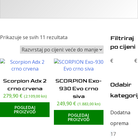
Poredano
Prikazuje se svih 11 rezultata
Filtriraj
po
po cijeni
cijeni:
od
€
€
visoke
do
niske
Scorpion Adx 2
SCORPION Exo-
Odabir
crno crvena
930 Evo crno
kategori
279,90
€
siva
(2.109,00 kn)
249,90
€
(1.883,00 kn)
POGLEDAJ
PROIZVOD
Dodatna
POGLEDAJ
PROIZVOD
oprema
17