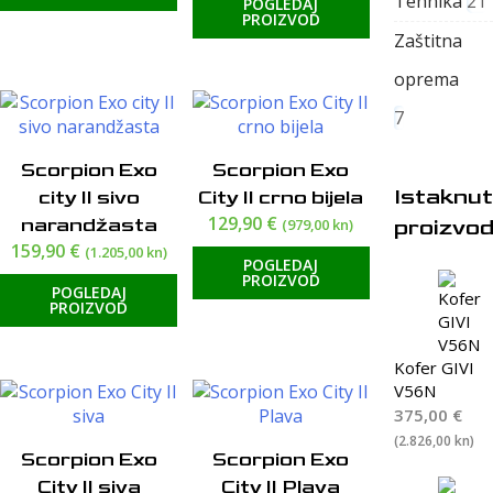
Tehnika
21
POGLEDAJ
PROIZVOD
Zaštitna
oprema
7
Scorpion Exo
Scorpion Exo
Istaknut
city II sivo
City II crno bijela
129,90
€
narandžasta
proizvod
(979,00 kn)
159,90
€
(1.205,00 kn)
POGLEDAJ
PROIZVOD
POGLEDAJ
PROIZVOD
Kofer GIVI
V56N
375,00
€
(2.826,00 kn)
Scorpion Exo
Scorpion Exo
City II siva
City II Plava