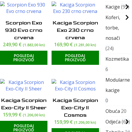
Kacige
95
Koferi,
Scorpion Exo
Kaciga Scorpion
torbe,
930 Evo crno
Exo 230 crno
crvena
crvena
nosači
249,90
€
169,90
€
(1.883,00 kn)
(1.281,00 kn)
24
POGLEDAJ
POGLEDAJ
Kozmetika
PROIZVOD
PROIZVOD
6
Modularne
kacige
Kaciga Scorpion
Kaciga Scorpion
0
Exo-City II Sheer
Exo-City II
Obuća
20
159,99
€
Cosmos
(1.206,00 kn)
Odjeća
66
159,99
€
(1.206,00 kn)
POGLEDAJ
PROIZVOD