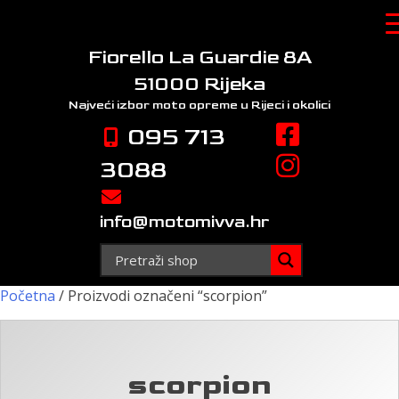
Skip
to
content
Fiorello La Guardie 8A
51000 Rijeka
Najveći izbor moto opreme
u Rijeci i okolici
095 713
3088
info@motomivva.hr
Početna
/ Proizvodi označeni “scorpion”
scorpion