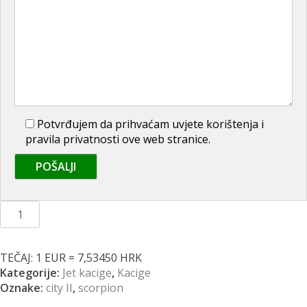
Potvrđujem da prihvaćam uvjete korištenja i
pravila privatnosti ove web stranice.
Scorpion
Exo
City
II
TEČAJ: 1 EUR = 7,53450 HRK
crno
Kategorije:
Jet kacige
,
Kacige
bijela
Oznake:
city II
,
scorpion
količina