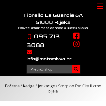
Skip
to
content
Fiorello La Guardie 8A
51000 Rijeka
Najveći izbor moto opreme
u Rijeci i okolici
095 713
3088
info@motomivva.hr
Početna
/
Kacige
/
Jet kacige
/ Scorpion Exo City II crno
bijela