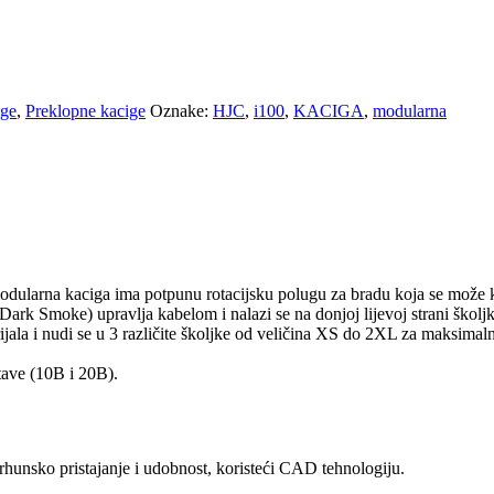
ige
,
Preklopne kacige
Oznake:
HJC
,
i100
,
KACIGA
,
modularna
arna kaciga ima potpunu rotacijsku polugu za bradu koja se može koris
(Dark Smoke) upravlja kabelom i nalazi se na donjoj lijevoj strani školjk
ala i nudi se u 3 različite školjke od veličina XS do 2XL za maksimalnu
ave (10B i 20B).
rhunsko pristajanje i udobnost, koristeći CAD tehnologiju.