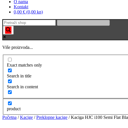
O nama
Kontakt
0,00 € (0,00 kn)
Više proizvoda...
Exact matches only
Search in title
Search in content
product
Početna
/
Kacige
/
Preklopne kacige
/ Kaciga HJC i100 Semi Flat Bl