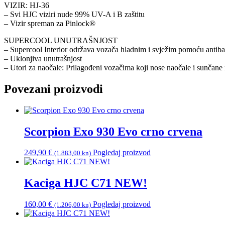
VIZIR: HJ-36
– Svi HJC viziri nude 99% UV-A i B zaštitu
– Vizir spreman za Pinlock®
SUPERCOOL UNUTRAŠNJOST
– Supercool Interior održava vozača hladnim i svježim pomoću antibak
– Uklonjiva unutrašnjost
– Utori za naočale: Prilagođeni vozačima koji nose naočale i sunčane 
Povezani proizvodi
Scorpion Exo 930 Evo crno crvena
249,90
€
Pogledaj proizvod
(1.883,00 kn)
Kaciga HJC C71 NEW!
160,00
€
Pogledaj proizvod
(1.206,00 kn)