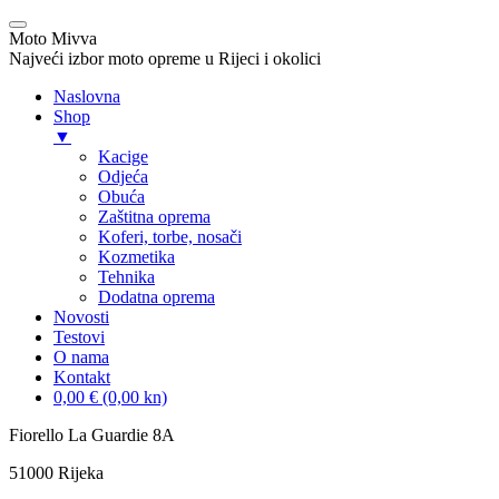
Moto Mivva
Najveći izbor moto opreme u Rijeci i okolici
Naslovna
Shop
▼
Kacige
Odjeća
Obuća
Zaštitna oprema
Koferi, torbe, nosači
Kozmetika
Tehnika
Dodatna oprema
Novosti
Testovi
O nama
Kontakt
0,00 € (0,00 kn)
Skip
Fiorello La Guardie 8A
to
51000 Rijeka
content