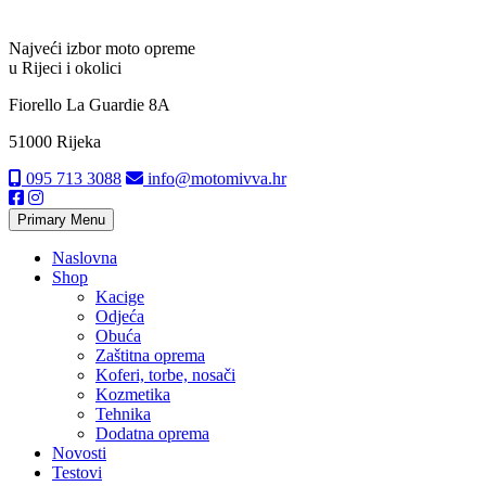
Najveći izbor moto opreme
u Rijeci i okolici
Fiorello La Guardie 8A
51000 Rijeka
095 713 3088
info@motomivva.hr
Primary Menu
Naslovna
Shop
Kacige
Odjeća
Obuća
Zaštitna oprema
Koferi, torbe, nosači
Kozmetika
Tehnika
Dodatna oprema
Novosti
Testovi