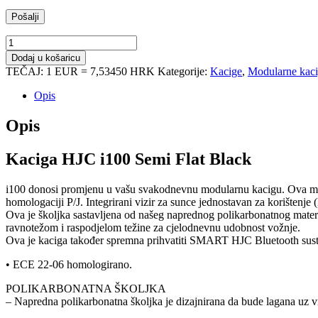
Kaciga
HJC
Dodaj u košaricu
i100
TEČAJ: 1 EUR = 7,53450 HRK
Kategorije:
Kacige
,
Modularne kac
Semi
Flat
Opis
Black
količina
Opis
Kaciga HJC i100 Semi Flat Black
i100 donosi promjenu u vašu svakodnevnu modularnu kacigu. Ova modul
homologaciji P/J. Integrirani vizir za sunce jednostavan za korištenje 
Ova je školjka sastavljena od našeg naprednog polikarbonatnog materij
ravnotežom i raspodjelom težine za cjelodnevnu udobnost vožnje.
Ova je kaciga također spremna prihvatiti SMART HJC Bluetooth sust
• ECE 22-06 homologirano.
POLIKARBONATNA ŠKOLJKA
– Napredna polikarbonatna školjka je dizajnirana da bude lagana uz v