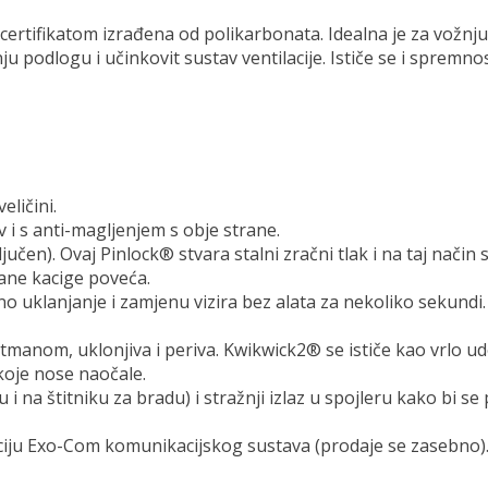
ertifikatom izrađena od polikarbonata. Idealna je za vožnju
u podlogu i učinkovit sustav ventilacije. Ističe se i sprem
eličini.
 i s anti-magljenjem s obje strane.
čen). Ovaj Pinlock® stvara stalni zračni tlak i na taj način 
ane kacige poveća.
no uklanjanje i zamjenu vizira bez alata za nekoliko sekundi
manom, uklonjiva i periva. Kwikwick2® se ističe kao vrlo u
koje nose naočale.
 i na štitniku za bradu) i stražnji izlaz u spojleru kako bi s
aciju Exo-Com komunikacijskog sustava (prodaje se zasebno)