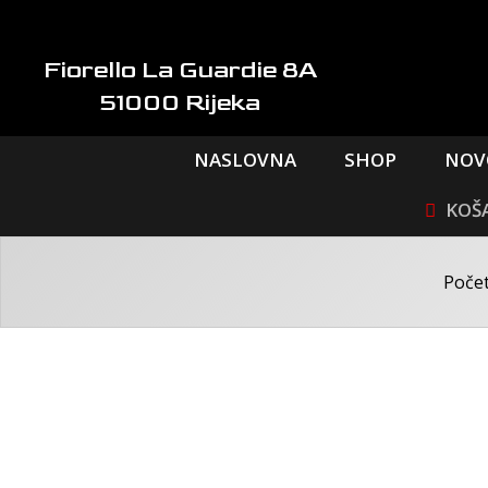
Skip
to
content
Fiorello La Guardie 8A
51000 Rijeka
NASLOVNA
SHOP
NOV
Poče