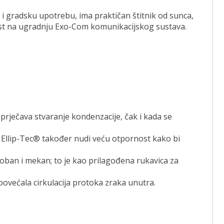
 i gradsku upotrebu, ima praktičan štitnik od sunca,
nost na ugradnju Exo-Com komunikacijskog sustava.
sprječava stvaranje kondenzacije, čak i kada se
. Ellip-Tec® također nudi veću otpornost kako bi
doban i mekan; to je kao prilagođena rukavica za
e povećala cirkulacija protoka zraka unutra.
.