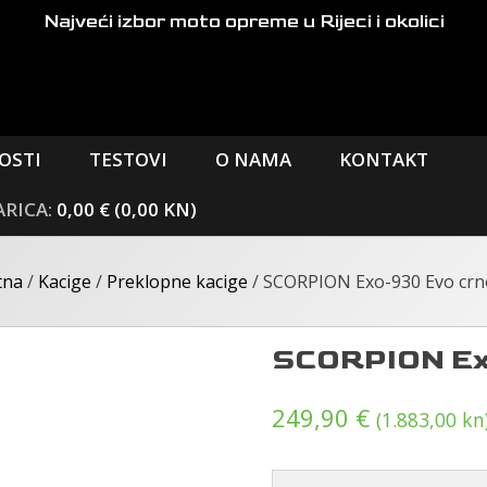
Najveći izbor moto opreme
u Rijeci i okolici
OSTI
TESTOVI
O NAMA
KONTAKT
0,00 € (0,00 KN)
tna
/
Kacige
/
Preklopne kacige
/ SCORPION Exo-930 Evo crn
SCORPION Exo
249,90
€
(1.883,00 kn