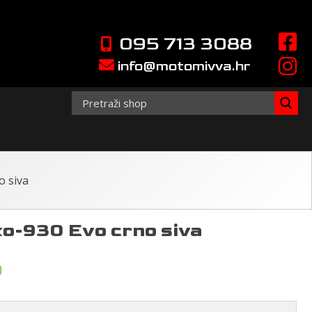
095 713 3088
info@motomivva.hr
o siva
-930 Evo crno siva
)