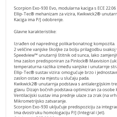
Scorpion Exo-930 Evo, modularna kaciga s ECE 22.06 c
Ellip-Tec® mehanizam za vizira, Kwikwick2® unutarnj
Kaciga ima P/J odobrenje.
Glavne karakteristike:
Izrađen od naprednog polikarbonatnog kompozita.
2 veličine vanjske školjke za bolju prilagodbu svakoj v
Speedview™ unutarnji štitnik od sunca, lako zamjenjiv
Ima zaslon predisponiran za Pinlock® Maxvision (uklju
temperaturna razlika između vanjske i unutarnje str
Ellip-Tec® sustav vizira: omogućuje brzo i jednostav
zaslon ostao na mjestu u slučaju pada.
Kwikwick2® unutarnja podstava s antialergijskim tret
glavu. Dizajn bočnih podstava optimiziran za osobe 
Ventilacijski sustav ima prednje ulaze za zrak (na vrhu
Mikrometrijsko zatvaranje.
Scorpion Exo-930 uključuje predispoziciju za integr
Ima dvostruku homologaciju P/J (Integral i Jet).