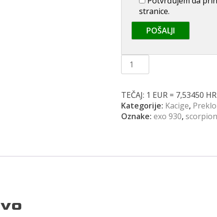
Potvrđujem da prihv
stranice.
SCORPION Exo-
930
Evo
crno
TEČAJ: 1 EUR = 7,53450 H
siva
Kategorije:
Kacige
,
Preklo
količina
Oznake:
exo 930
,
scorpio
Evo