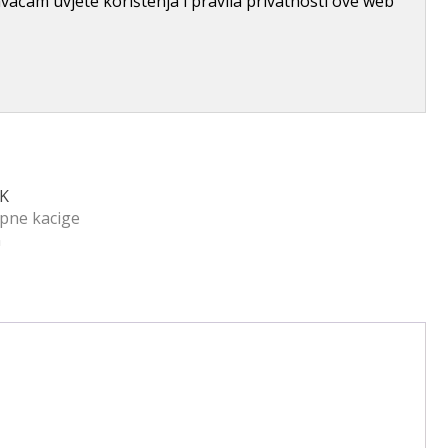
aćam uvjete korištenja i pravila privatnosti ove web
RK
pne kacige
n