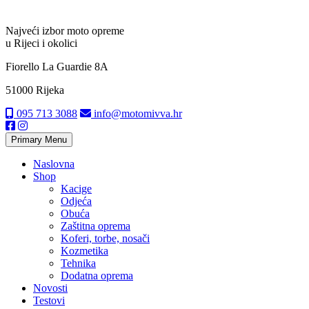
Najveći izbor moto opreme
u Rijeci i okolici
Fiorello La Guardie 8A
51000 Rijeka
095 713 3088
info@motomivva.hr
Primary Menu
Naslovna
Shop
Kacige
Odjeća
Obuća
Zaštitna oprema
Koferi, torbe, nosači
Kozmetika
Tehnika
Dodatna oprema
Novosti
Testovi