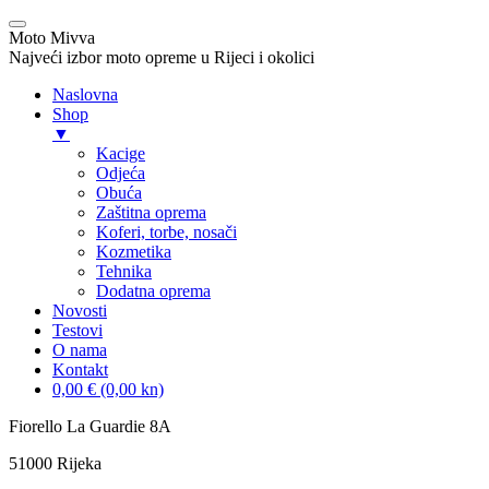
Moto Mivva
Najveći izbor moto opreme u Rijeci i okolici
Naslovna
Shop
▼
Kacige
Odjeća
Obuća
Zaštitna oprema
Koferi, torbe, nosači
Kozmetika
Tehnika
Dodatna oprema
Novosti
Testovi
O nama
Kontakt
0,00 € (0,00 kn)
Skip
Fiorello La Guardie 8A
to
51000 Rijeka
content