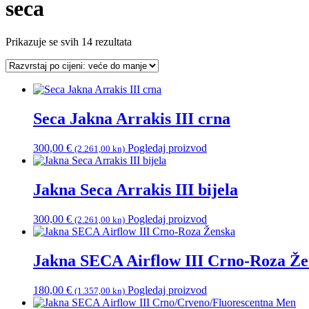
seca
Poredano
Prikazuje se svih 14 rezultata
po
cijeni:
od
visoke
do
Seca Jakna Arrakis III crna
niske
300,00
€
Pogledaj proizvod
(2.261,00 kn)
Jakna Seca Arrakis III bijela
300,00
€
Pogledaj proizvod
(2.261,00 kn)
Jakna SECA Airflow III Crno-Roza Ž
180,00
€
Pogledaj proizvod
(1.357,00 kn)