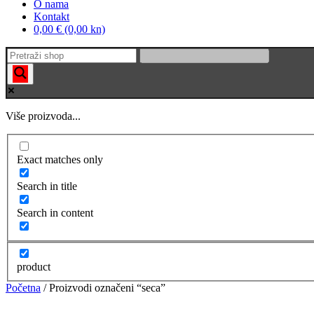
O nama
Kontakt
0,00 € (0,00 kn)
Više proizvoda...
Exact matches only
Search in title
Search in content
product
Početna
/ Proizvodi označeni “seca”