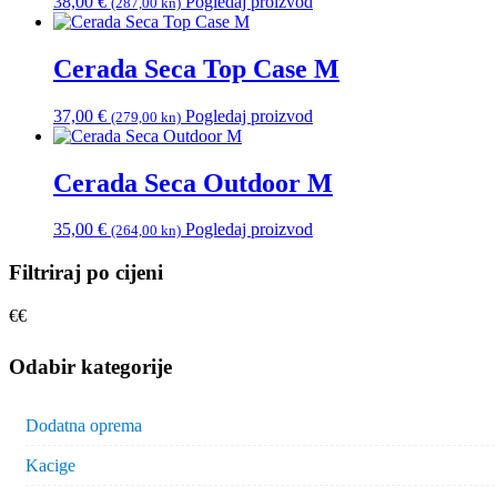
38,00
€
Pogledaj proizvod
(287,00 kn)
Cerada Seca Top Case M
37,00
€
Pogledaj proizvod
(279,00 kn)
Cerada Seca Outdoor M
35,00
€
Pogledaj proizvod
(264,00 kn)
Filtriraj po cijeni
€
€
Odabir kategorije
Dodatna oprema
Kacige