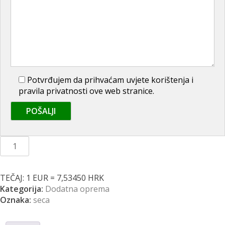
Potvrđujem da prihvaćam uvjete korištenja i
pravila privatnosti ove web stranice.
Cerada
Seca
Outdoor
L
TEČAJ: 1 EUR = 7,53450 HRK
količina
Kategorija:
Dodatna oprema
Oznaka:
seca