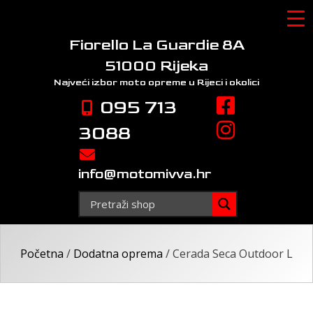
Skip
to
content
Fiorello La Guardie 8A
51000 Rijeka
Najveći izbor moto opreme
u Rijeci i okolici
095 713
3088
info@motomivva.hr
Početna
/
Dodatna oprema
/ Cerada Seca Outdoor L