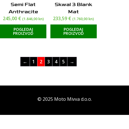
Semi Flat
Skwal 3 Blank
Anthracite
Mat
245,00
€
233,59
€
(1.846,00 kn)
(1.760,00 kn)
POGLEDAJ
POGLEDAJ
PROIZVOD
PROIZVOD
←
1
2
3
4
5
→
© 2025 Moto Mivva d.o.o.