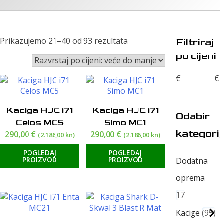
Poredano
Prikazujemo 21–40 od 93 rezultata
Filtriraj
po
po cijeni
cijeni:
od
€
€
visoke
do
niske
Kaciga HJC i71
Kaciga HJC i71
Odabir
Celos MC5
Simo MC1
kategori
290,00
€
290,00
€
(2.186,00 kn)
(2.186,00 kn)
POGLEDAJ
POGLEDAJ
PROIZVOD
PROIZVOD
Dodatna
oprema
17
Kacige
95