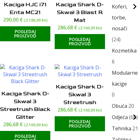
Kaciga HJC i71
Kaciga Shark D-
Koferi,
Enta MC21
Skwal 3 Blast R
torbe,
290,00
€
Mat
(2.186,00 kn)
286,68
€
(2.160,00 kn)
nosači
POGLEDAJ
PROIZVOD
24
POGLEDAJ
PROIZVOD
Kozmetika
6
Modularne
kacige
Kaciga Shark D-
Kaciga Shark D-
Skwal 3
0
Skwal 3
Streetrush
Obuća
20
Streetrush Black
286,68
€
(2.160,00 kn)
Glitter
Odjeća
66
POGLEDAJ
286,68
€
(2.160,00 kn)
PROIZVOD
Tehnika
21
POGLEDAJ
Zaštitna