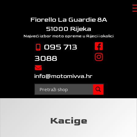
Skip
to
content
Fiorello La Guardie 8A
51000 Rijeka
Najveći izbor moto opreme
u Rijeci i okolici
095 713
3088
info@motomivva.hr
Kacige