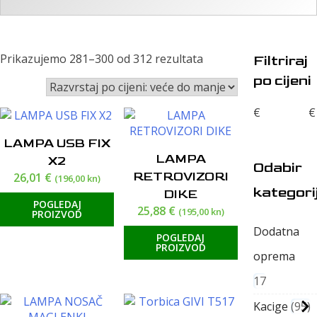
Poredano
Prikazujemo 281–300 od 312 rezultata
Filtriraj
po
po cijeni
cijeni:
od
€
€
visoke
do
LAMPA USB FIX
niske
LAMPA
X2
Odabir
RETROVIZORI
26,01
€
(196,00 kn)
kategori
DIKE
POGLEDAJ
25,88
€
(195,00 kn)
PROIZVOD
Dodatna
POGLEDAJ
PROIZVOD
oprema
17
Kacige
95