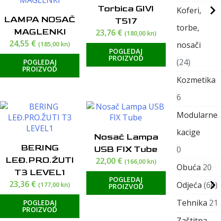
Torbica GIVI
Koferi,
LAMPA NOSAČ
T517
torbe,
MAGLENKI
23,76
€
(180,00 kn)
24,55
€
(185,00 kn)
nosači
POGLEDAJ
PROIZVOD
24
POGLEDAJ
PROIZVOD
Kozmetika
6
Modularne
kacige
Nosač Lampa
BERING
USB FIX Tube
0
LEĐ.PRO.ŽUTI
22,00
€
(166,00 kn)
Obuća
20
T3 LEVEL1
POGLEDAJ
23,36
€
Odjeća
66
(177,00 kn)
PROIZVOD
Tehnika
21
POGLEDAJ
PROIZVOD
Zaštitna