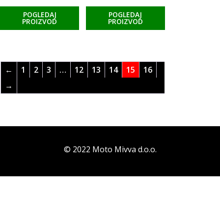
POGLEDAJ
POGLEDAJ
PROIZVOD
PROIZVOD
←
1
2
3
…
12
13
14
15
16
→
© 2022 Moto Mivva d.o.o.