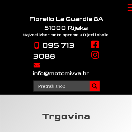
Skip
to
content
Fiorello La Guardie 8A
51000 Rijeka
Najveći izbor moto opreme
u Rijeci i okolici
095 713
3088
info@motomivva.hr
Trgovina