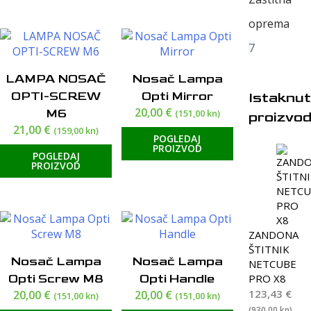
oprema
7
LAMPA NOSAČ
Nosač Lampa
OPTI-SCREW
Opti Mirror
Istaknut
20,00
€
M6
(151,00 kn)
proizvod
21,00
€
(159,00 kn)
POGLEDAJ
PROIZVOD
POGLEDAJ
PROIZVOD
ZANDONA
ŠTITNIK
Nosač Lampa
Nosač Lampa
NETCUBE
PRO X8
Opti Screw M8
Opti Handle
123,43
€
20,00
€
20,00
€
(151,00 kn)
(151,00 kn)
(930,00 kn)