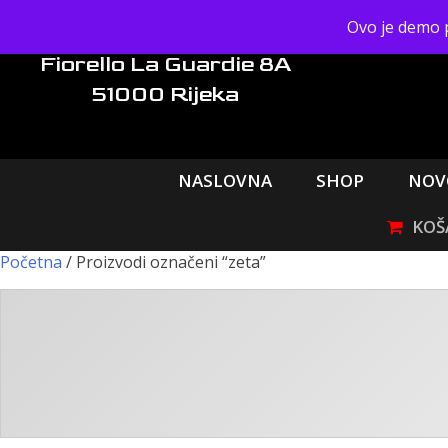
Skip
Ovo je demo 
to
content
Fiorello La Guardie 8A
51000 Rijeka
NASLOVNA
SHOP
NOV
Početna
/ Proizvodi označeni “zeta”