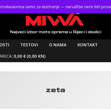
prodavaonica samo za testiranje — narudžbe neće biti prov
Najveći izbor moto opreme
u Rijeci i okolici
OSTI
TESTOVI
O NAMA
KONTAKT
0,00 € (0,00 KN)
zeta