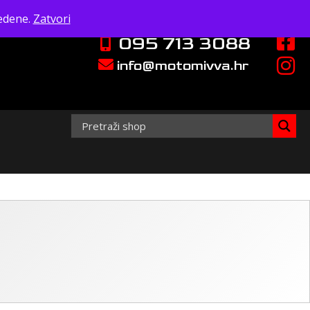
edene.
Zatvori
095 713 3088
info@motomivva.hr