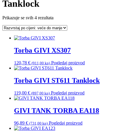
Tanklock
Poredano
Prikazuje se svih 4 rezultata
po
cijeni:
od
visoke
do
Torba GIVI XS307
niske
120,78
€
Pogledaj proizvod
(911,00 kn)
Torba GIVI ST611 Tanklock
119,00
€
Pogledaj proizvod
(897,00 kn)
GIVI TANK TORBA EA118
96,89
€
Pogledaj proizvod
(731,00 kn)