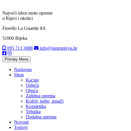
Najveći izbor moto opreme
u Rijeci i okolici
Fiorello La Guardie 8A
51000 Rijeka
095 713 3088
info@motomivva.hr
Primary Menu
Naslovna
Shop
Kacige
Odjeća
Obuća
Zaštitna oprema
Koferi, torbe, nosači
Kozmetika
Tehnika
Dodatna oprema
Novosti
Testovi