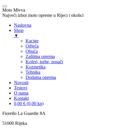
Moto Mivva
Najveći izbor moto opreme u Rijeci i okolici
Naslovna
Shop
▼
Kacige
Odjeća
Obuća
Zaštitna oprema
Koferi, torbe, nosači
Kozmetika
Tehnika
Dodatna oprema
Novosti
Testovi
O nama
Kontakt
0,00 € (0,00 kn)
Skip
Fiorello La Guardie 8A
to
51000 Rijeka
content