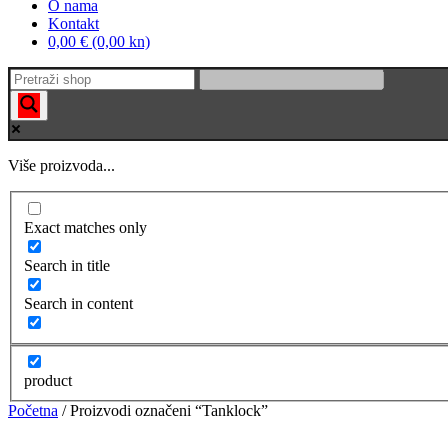
O nama
Kontakt
0,00 € (0,00 kn)
Više proizvoda...
Exact matches only
Search in title
Search in content
product
Početna
/ Proizvodi označeni “Tanklock”