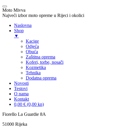
Moto Mivva
Najveći izbor moto opreme u Rijeci i okolici
Naslovna
Shop
▼
Kacige
Odjeća
Obuća
Zaštitna oprema
Koferi, torbe, nosači
Kozmetika
Tehnika
Dodatna oprema
Novosti
Testovi
O nama
Kontakt
0,00 € (0,00 kn)
Skip
Fiorello La Guardie 8A
to
51000 Rijeka
content