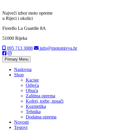
Najveći izbor moto opreme
u Rijeci i okolici
Fiorello La Guardie 8A
51000 Rijeka
095 713 3088
info@motomivva.hr
Primary Menu
Naslovna
Shop
Kacige
Odjeća
Obuća
Zaštitna oprema
Koferi, torbe, nosači
Kozmetika
Tehnika
Dodatna oprema
Novosti
Testovi