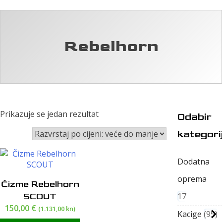
Rebelhorn
Prikazuje se jedan rezultat
Odabir
kategori
Dodatna
oprema
Čizme Rebelhorn
17
SCOUT
150,00
€
(1.131,00 kn)
Kacige
95