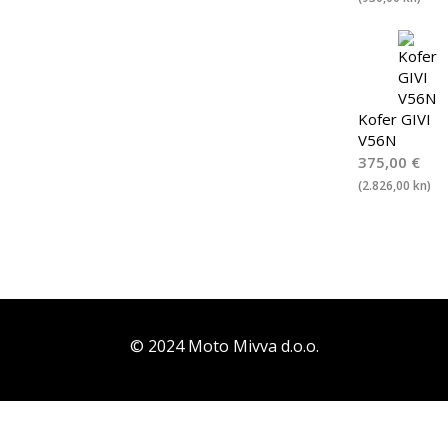
Kofer GIVI
V56N
375,00
€
(2.826,00 kn)
© 2024 Moto Mivva d.o.o.