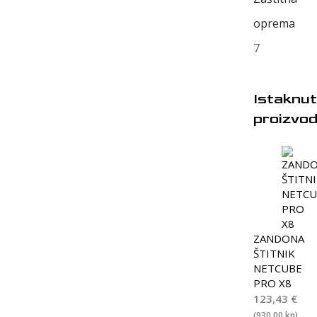
oprema
7
Istaknut
proizvod
ZANDONA
ŠTITNIK
NETCUBE
PRO X8
123,43
€
(930,00 kn)