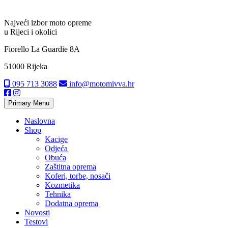
Najveći izbor moto opreme
u Rijeci i okolici
Fiorello La Guardie 8A
51000 Rijeka
095 713 3088
info@motomivva.hr
Primary Menu
Naslovna
Shop
Kacige
Odjeća
Obuća
Zaštitna oprema
Koferi, torbe, nosači
Kozmetika
Tehnika
Dodatna oprema
Novosti
Testovi