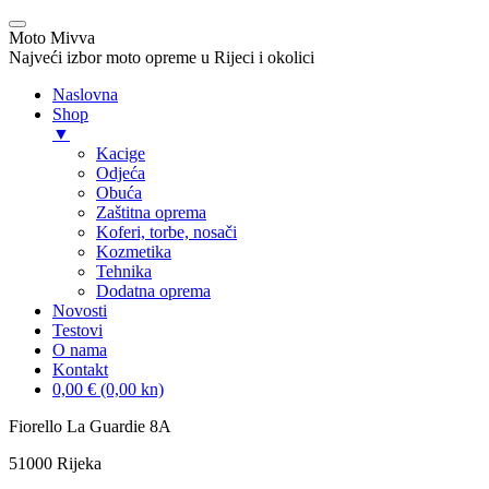
Moto Mivva
Najveći izbor moto opreme u Rijeci i okolici
Naslovna
Shop
▼
Kacige
Odjeća
Obuća
Zaštitna oprema
Koferi, torbe, nosači
Kozmetika
Tehnika
Dodatna oprema
Novosti
Testovi
O nama
Kontakt
0,00 € (0,00 kn)
Skip
Fiorello La Guardie 8A
to
51000 Rijeka
content