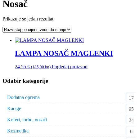
Nosač
Prikazuje se jedan rezultat
LAMPA NOSAČ MAGLENKI
24,55
€
Pogledaj proizvod
(185,00 kn)
Odabir kategorije
Dodatna oprema
17
Kacige
95
Koferi, torbe, nosači
24
Kozmetika
6