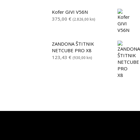
Kofer GIVI V56N
375,00
€
(2.826,00 kn)
ZANDONA ŠTITNIK
NETCUBE PRO X8
123,43
€
(930,00 kn)