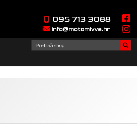
095 713 3088
info@motomivva.hr