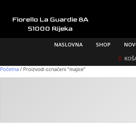
Skip
to
content
Fiorello La Guardie 8A
51000 Rijeka
NASLOVNA
SHOP
NOV
Početna
/ Proizvodi označeni “majice”