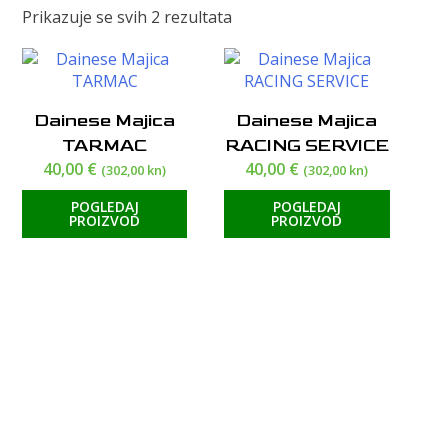
Poredano
Prikazuje se svih 2 rezultata
po
cijeni:
od
visoke
Dainese Majica
Dainese Majica
do
TARMAC
RACING SERVICE
niske
40,00
€
40,00
€
(302,00 kn)
(302,00 kn)
POGLEDAJ
POGLEDAJ
PROIZVOD
PROIZVOD