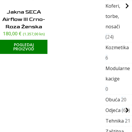
Koferi,
Jakna SECA
torbe,
Airflow III Crno-
nosači
Roza Ženska
180,00
€
(1.357,00 kn)
24
POGLEDAJ
Kozmetika
PROIZVOD
6
Modularne
kacige
0
Obuća
20
Odjeća
66
Tehnika
21
Zaštitna