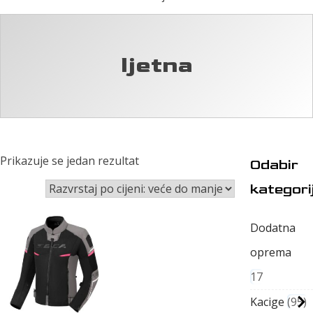
ljetna
Prikazuje se jedan rezultat
Odabir
kategori
Dodatna
oprema
17
Kacige
95