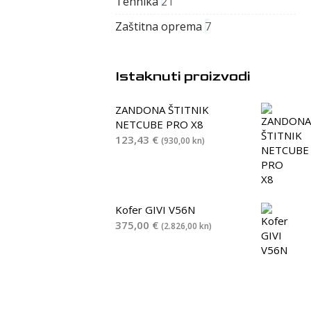
Tehnika
21
Zaštitna oprema
7
Istaknuti proizvodi
ZANDONA ŠTITNIK
NETCUBE PRO X8
123,43
€
(930,00 kn)
Kofer GIVI V56N
375,00
€
(2.826,00 kn)