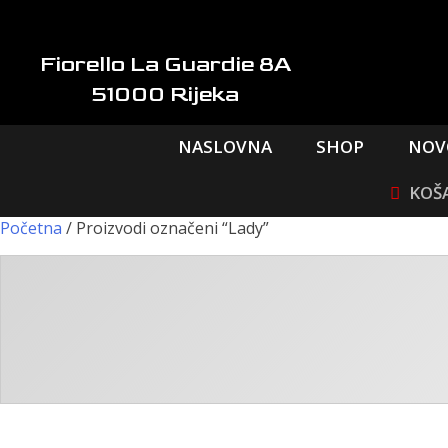
Skip
to
content
Fiorello La Guardie 8A
51000 Rijeka
NASLOVNA
SHOP
NOV
Početna
/ Proizvodi označeni “Lady”