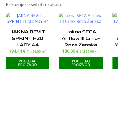
Poredano
Prikazuje se svih 3 rezultata
po
cijeni:
od
visoke
JAKNA REVIT
Jakna SECA
do
SPRINT H20
Airflow III Crno-
niske
LADY 44
Roza Ženska
194,44
€
180,00
€
(1.466,00 kn)
(1.357,00 kn)
POGLEDAJ
POGLEDAJ
PROIZVOD
PROIZVOD