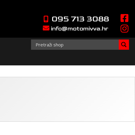
095 713 3088
info@motomivva.hr