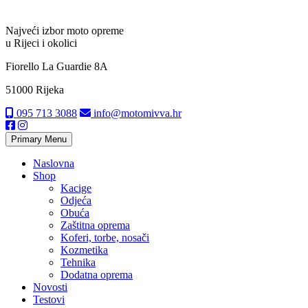
Najveći izbor moto opreme
u Rijeci i okolici
Fiorello La Guardie 8A
51000 Rijeka
095 713 3088
info@motomivva.hr
Primary Menu
Naslovna
Shop
Kacige
Odjeća
Obuća
Zaštitna oprema
Koferi, torbe, nosači
Kozmetika
Tehnika
Dodatna oprema
Novosti
Testovi