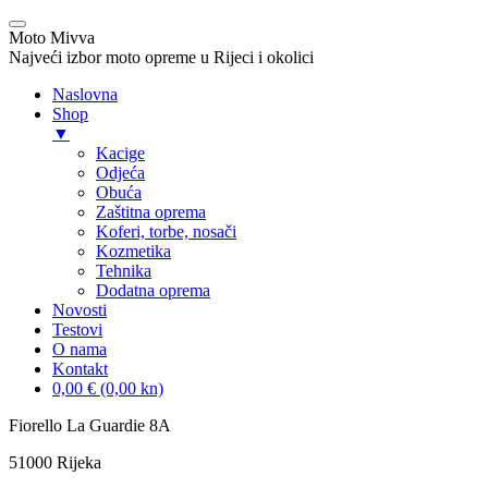
Moto Mivva
Najveći izbor moto opreme u Rijeci i okolici
Naslovna
Shop
▼
Kacige
Odjeća
Obuća
Zaštitna oprema
Koferi, torbe, nosači
Kozmetika
Tehnika
Dodatna oprema
Novosti
Testovi
O nama
Kontakt
0,00 € (0,00 kn)
Skip
Fiorello La Guardie 8A
to
51000 Rijeka
content