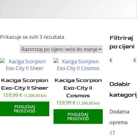
Poredano
Prikazuje se svih 3 rezultata
Filtriraj
po
po cijeni
cijeni:
od
€
€
visoke
do
niske
Kaciga Scorpion
Kaciga Scorpion
Odabir
Exo-City II Sheer
Exo-City II
kategori
159,99
€
Cosmos
(1.206,00 kn)
159,99
€
(1.206,00 kn)
POGLEDAJ
PROIZVOD
Dodatna
POGLEDAJ
PROIZVOD
oprema
17