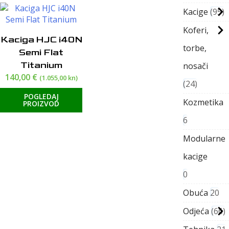
Kacige
95
Koferi,
Kaciga HJC i40N
torbe,
Semi Flat
Titanium
nosači
140,00
€
(1.055,00 kn)
24
POGLEDAJ
Kozmetika
PROIZVOD
6
Modularne
kacige
0
Obuća
20
Odjeća
66