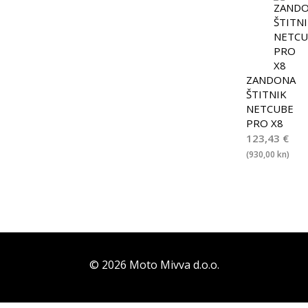
ZANDONA
ŠTITNIK
NETCUBE
PRO X8
123,43
€
(930,00 kn)
© 2026 Moto Mivva d.o.o.