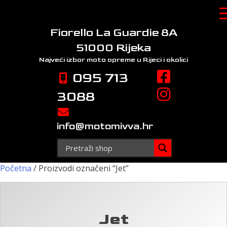
Skip
to
content
Fiorello La Guardie 8A
51000 Rijeka
Najveći izbor moto opreme
u Rijeci i okolici
095 713
3088
info@motomivva.hr
Početna
/ Proizvodi označeni “Jet”
Jet