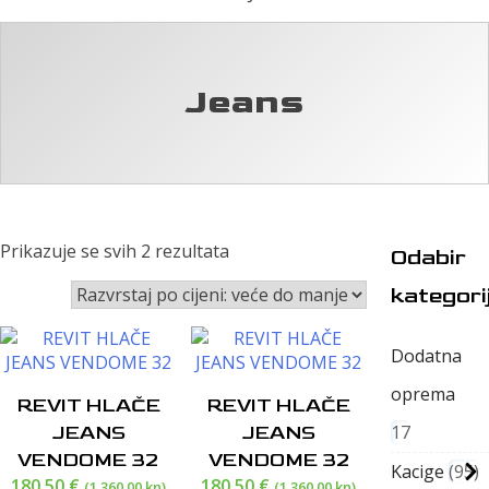
Jeans
Poredano
Prikazuje se svih 2 rezultata
Odabir
po
kategori
cijeni:
od
visoke
Dodatna
do
niske
oprema
REVIT HLAČE
REVIT HLAČE
17
JEANS
JEANS
VENDOME 32
VENDOME 32
Kacige
95
180,50
€
180,50
€
(1.360,00 kn)
(1.360,00 kn)