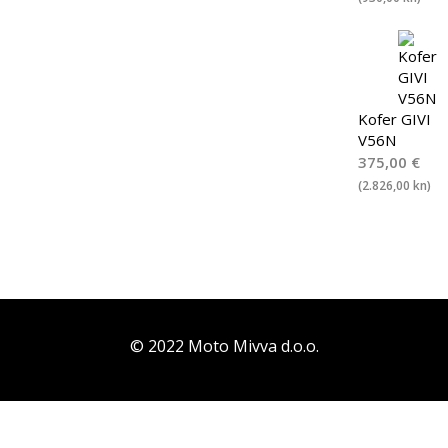
Kofer GIVI
V56N
375,00
€
(2.826,00 kn)
© 2022 Moto Mivva d.o.o.