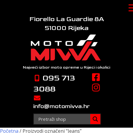
Skip
to
content
Fiorello La Guardie 8A
51000 Rijeka
Najveći izbor moto opreme
u Rijeci i okolici
095 713
3088
info@motomivva.hr
Početna
/ Proizvodi označeni “Jeans”