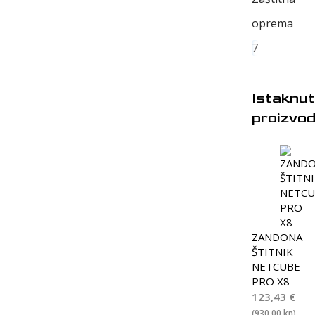
oprema
7
Istaknut
proizvod
ZANDONA
ŠTITNIK
NETCUBE
PRO X8
123,43
€
(930,00 kn)