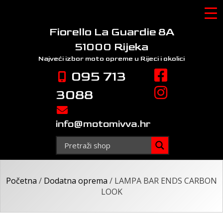
Skip
to
content
Fiorello La Guardie 8A
51000 Rijeka
Najveći izbor moto opreme
u Rijeci i okolici
095 713
3088
info@motomivva.hr
Početna
/
Dodatna oprema
/ LAMPA BAR ENDS CARBON
LOOK