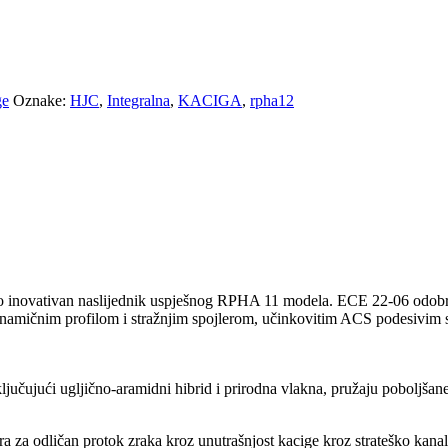
ge
Oznake:
HJC
,
Integralna
,
KACIGA
,
rpha12
 inovativan naslijednik uspješnog RPHA 11 modela. ECE 22-06 odobrenje
inamičnim profilom i stražnjim spojlerom, učinkovitim ACS podesivim s
ključujući ugljično-aramidni hibrid i prirodna vlakna, pružaju poboljša
ktora za odličan protok zraka kroz unutrašnjost kacige kroz strateško ka