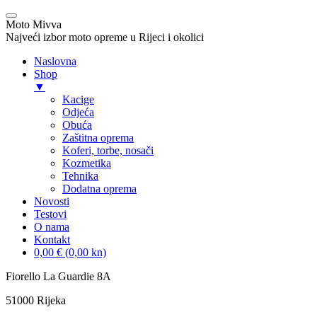
Moto Mivva
Najveći izbor moto opreme u Rijeci i okolici
Naslovna
Shop
▼
Kacige
Odjeća
Obuća
Zaštitna oprema
Koferi, torbe, nosači
Kozmetika
Tehnika
Dodatna oprema
Novosti
Testovi
O nama
Kontakt
0,00 € (0,00 kn)
Skip
Fiorello La Guardie 8A
to
51000 Rijeka
content