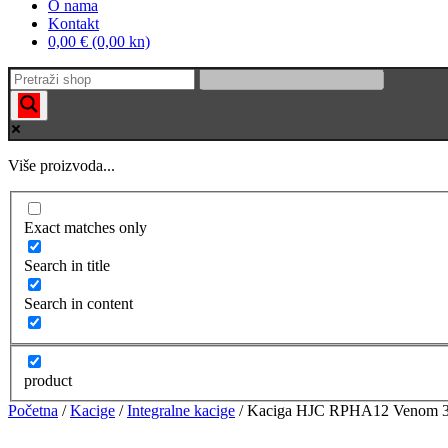
O nama
Kontakt
0,00 € (0,00 kn)
Više proizvoda...
Exact matches only
Search in title
Search in content
product
Početna
/
Kacige
/
Integralne kacige
/ Kaciga HJC RPHA12 Venom 3