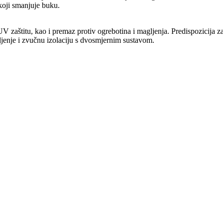
koji smanjuje buku.
UV zaštitu, kao i premaz protiv ogrebotina i magljenja. Predispozicija 
vljenje i zvučnu izolaciju s dvosmjernim sustavom.