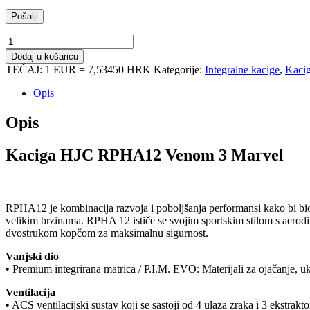
Kaciga
HJC
Dodaj u košaricu
RPHA12
TEČAJ: 1 EUR = 7,53450 HRK
Kategorije:
Integralne kacige
,
Kaci
Venom
3
Opis
Marvel
količina
Opis
Kaciga HJC RPHA12 Venom 3 Marvel
RPHA12 je kombinacija razvoja i poboljšanja performansi kako bi bio
velikim brzinama. RPHA 12 ističe se svojim sportskim stilom s aerod
dvostrukom kopčom za maksimalnu sigurnost.
Vanjski dio
• Premium integrirana matrica / P.I.M. EVO: Materijali za ojačanje, u
Ventilacija
• ACS ventilacijski sustav koji se sastoji od 4 ulaza zraka i 3 ekstra