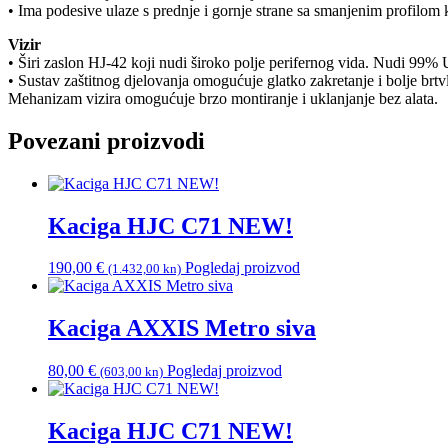
• Ima podesive ulaze s prednje i gornje strane sa smanjenim profilom 
Vizir
• Širi zaslon HJ-42 koji nudi široko polje perifernog vida. Nudi 99% 
• Sustav zaštitnog djelovanja omogućuje glatko zakretanje i bolje brt
Mehanizam vizira omogućuje brzo montiranje i uklanjanje bez alata.
Povezani proizvodi
Kaciga HJC C71 NEW!
190,00
€
Pogledaj proizvod
(1.432,00 kn)
Kaciga AXXIS Metro siva
80,00
€
Pogledaj proizvod
(603,00 kn)
Kaciga HJC C71 NEW!