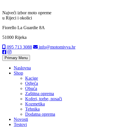
Najveći izbor moto opreme
u Rijeci i okolici
Fiorello La Guardie 8A
51000 Rijeka
095 713 3088
info@motomivva.hr
Primary Menu
Naslovna
Shop
Kacige
Odjeća
Obuća
Zaštitna oprema
Koferi, torbe, nosači
Kozmetika
Tehnika
Dodatna oprema
Novosti
Testovi