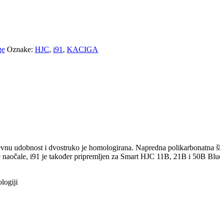
ge
Oznake:
HJC
,
i91
,
KACIGA
nevnu udobnost i dvostruko je homologirana. Napredna polikarbonatna 
se naočale, i91 je također pripremljen za Smart HJC 11B, 21B i 50B Bl
logiji