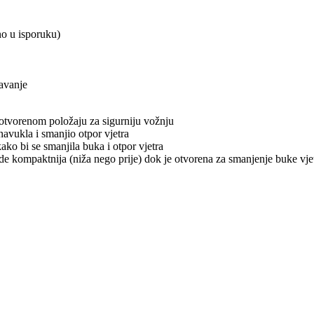
no u isporuku)
čavanje
 otvorenom položaju za sigurniju vožnju
navukla i smanjio otpor vjetra
ako bi se smanjila buka i otpor vjetra
 kompaktnija (niža nego prije) dok je otvorena za smanjenje buke vjetr