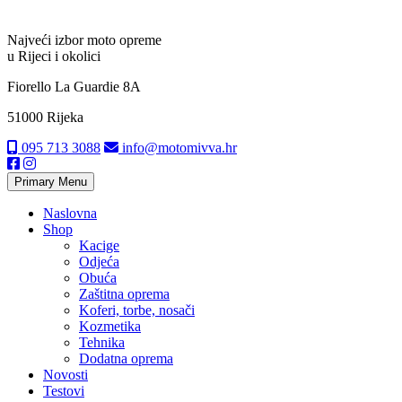
Najveći izbor moto opreme
u Rijeci i okolici
Fiorello La Guardie 8A
51000 Rijeka
095 713 3088
info@motomivva.hr
Primary Menu
Naslovna
Shop
Kacige
Odjeća
Obuća
Zaštitna oprema
Koferi, torbe, nosači
Kozmetika
Tehnika
Dodatna oprema
Novosti
Testovi