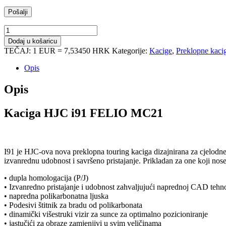
Kaciga
HJC
Dodaj u košaricu
i91
TEČAJ: 1 EUR = 7,53450 HRK
Kategorije:
Kacige
,
Preklopne kaci
Felio
MC21
Opis
količina
Opis
Kaciga HJC i91 FELIO MC21
I91 je HJC-ova nova preklopna touring kaciga dizajnirana za cjelod
izvanrednu udobnost i savršeno pristajanje. Prikladan za one koji no
• dupla homologacija (P/J)
• Izvanredno pristajanje i udobnost zahvaljujući naprednoj CAD tehno
• napredna polikarbonatna ljuska
• Podesivi štitnik za bradu od polikarbonata
• dinamički višestruki vizir za sunce za optimalno pozicioniranje
• jastučići za obraze zamjenjivi u svim veličinama