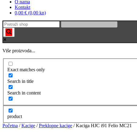
O nama
Kontakt
0,00 € (0,00 kn)
Više proizvoda...
Exact matches only
Search in title
Search in content
product
Početna
/
Kacige
/
Preklopne kacige
/ Kaciga HJC i91 Felio MC21