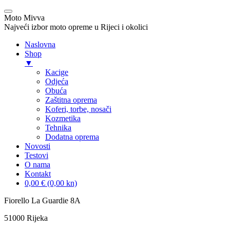
Moto Mivva
Najveći izbor moto opreme u Rijeci i okolici
Naslovna
Shop
▼
Kacige
Odjeća
Obuća
Zaštitna oprema
Koferi, torbe, nosači
Kozmetika
Tehnika
Dodatna oprema
Novosti
Testovi
O nama
Kontakt
0,00 € (0,00 kn)
Skip
Fiorello La Guardie 8A
to
51000 Rijeka
content