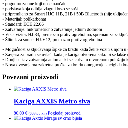
• pogodno za one koji nose naočale
• podstava koja odbija vlagu i brzo se suši
• pripremljeno za Smart HJC 11B, 21B i 50B Bluetooth (nije uključe
• Materijal: polikarbonat
• Standard: ECE 22.06
• Zatvaranje: mikrometrično zatvaranje jednim dodirom
• Vrsta vizira: HJ-33, premazan protiv ogrebotina, spreman za zaklju
• Štitnik za sunce: HJ-V12, premazan protiv ogrebotina
• Mogućnost zaključavanja šipke za bradu kada želite voziti s njom u
• Zavjesa za bradu se uvlači kada je kaciga otvorena kako bi se lakše 
• Donji sustav zatvaranja automatski se skriva u otvorenom položaju k
• Nova dvosmjerna zakretna prečka za bradu omogućuje kacigi da bude
Povezani proizvodi
Kaciga AXXIS Metro siva
80,00
€
Pogledaj proizvod
(603,00 kn)