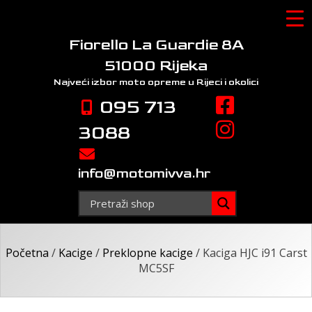
Skip
to
content
Fiorello La Guardie 8A
51000 Rijeka
Najveći izbor moto opreme
u Rijeci i okolici
095 713
3088
info@motomivva.hr
Početna
/
Kacige
/
Preklopne kacige
/ Kaciga HJC i91 Carst
MC5SF