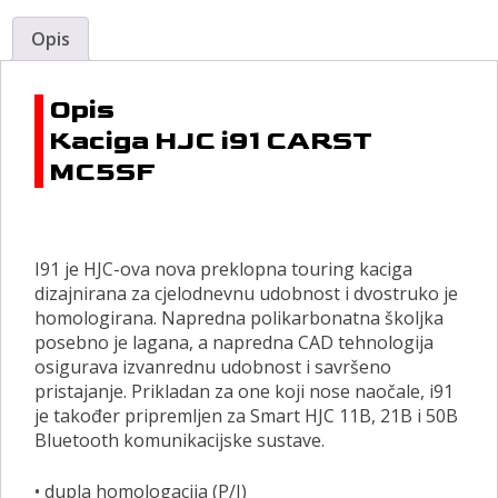
Opis
Opis
Kaciga HJC i91 CARST
MC5SF
I91 je HJC-ova nova preklopna touring kaciga
dizajnirana za cjelodnevnu udobnost i dvostruko je
homologirana. Napredna polikarbonatna školjka
posebno je lagana, a napredna CAD tehnologija
osigurava izvanrednu udobnost i savršeno
pristajanje. Prikladan za one koji nose naočale, i91
je također pripremljen za Smart HJC 11B, 21B i 50B
Bluetooth komunikacijske sustave.
• dupla homologacija (P/J)