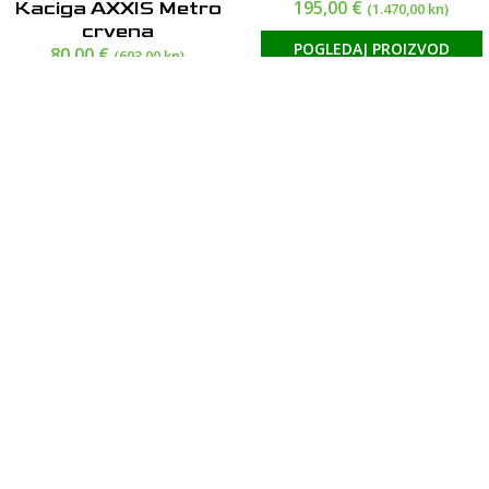
195,00
€
Kaciga AXXIS Metro
(1.470,00 kn)
crvena
POGLEDAJ PROIZVOD
80,00
€
(603,00 kn)
POGLEDAJ PROIZVOD
Kacigs HJC C71 NEW!
190,00
€
HJC kaciga RPHA12
(1.432,00 kn)
Maximized Venom
POGLEDAJ PROIZVOD
650,00
€
(4.898,00 kn)
POGLEDAJ PROIZVOD
© 2025 Moto Mivva d.o.o.