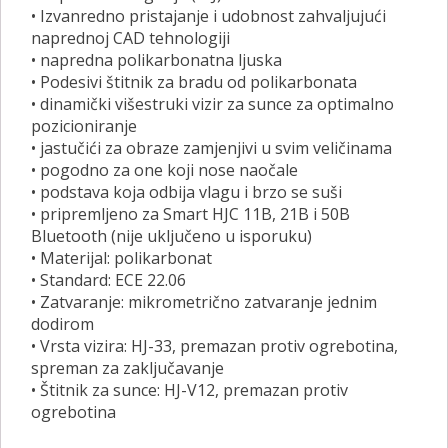
• Izvanredno pristajanje i udobnost zahvaljujući
naprednoj CAD tehnologiji
• napredna polikarbonatna ljuska
• Podesivi štitnik za bradu od polikarbonata
• dinamički višestruki vizir za sunce za optimalno
pozicioniranje
• jastučići za obraze zamjenjivi u svim veličinama
• pogodno za one koji nose naočale
• podstava koja odbija vlagu i brzo se suši
• pripremljeno za Smart HJC 11B, 21B i 50B
Bluetooth (nije uključeno u isporuku)
• Materijal: polikarbonat
• Standard: ECE 22.06
• Zatvaranje: mikrometrično zatvaranje jednim
dodirom
• Vrsta vizira: HJ-33, premazan protiv ogrebotina,
spreman za zaključavanje
• Štitnik za sunce: HJ-V12, premazan protiv
ogrebotina