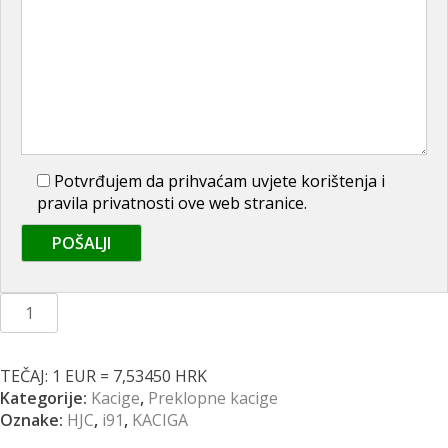
Potvrđujem da prihvaćam uvjete korištenja i
pravila privatnosti ove web stranice.
Kaciga
HJC
i91
Carst
TEČAJ: 1 EUR = 7,53450 HRK
MC5SF
Kategorije:
Kacige
,
Preklopne kacige
količina
Oznake:
HJC
,
i91
,
KACIGA