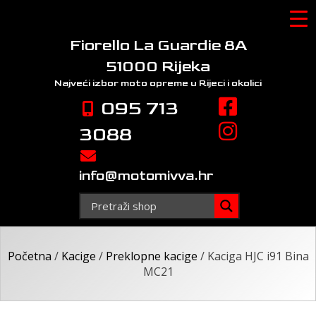
Skip
to
content
Fiorello La Guardie 8A
51000 Rijeka
Najveći izbor moto opreme
u Rijeci i okolici
095 713
3088
info@motomivva.hr
Početna
/
Kacige
/
Preklopne kacige
/ Kaciga HJC i91 Bina
MC21