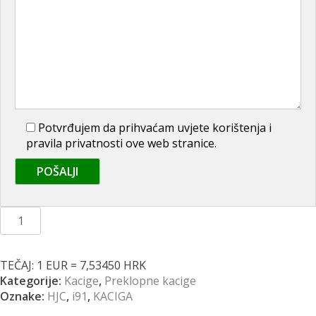
Potvrđujem da prihvaćam uvjete korištenja i
pravila privatnosti ove web stranice.
Kaciga
HJC
i91
Bina
TEČAJ: 1 EUR = 7,53450 HRK
MC21
Kategorije:
Kacige
,
Preklopne kacige
količina
Oznake:
HJC
,
i91
,
KACIGA