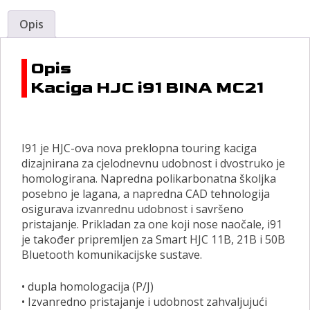
Opis
Opis
Kaciga HJC i91 BINA MC21
I91 je HJC-ova nova preklopna touring kaciga
dizajnirana za cjelodnevnu udobnost i dvostruko je
homologirana. Napredna polikarbonatna školjka
posebno je lagana, a napredna CAD tehnologija
osigurava izvanrednu udobnost i savršeno
pristajanje. Prikladan za one koji nose naočale, i91
je također pripremljen za Smart HJC 11B, 21B i 50B
Bluetooth komunikacijske sustave.
• dupla homologacija (P/J)
• Izvanredno pristajanje i udobnost zahvaljujući