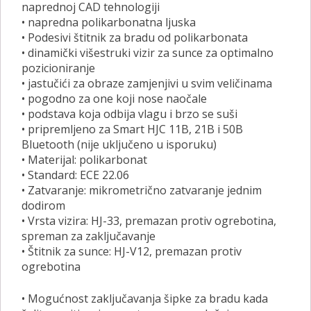
naprednoj CAD tehnologiji
• napredna polikarbonatna ljuska
• Podesivi štitnik za bradu od polikarbonata
• dinamički višestruki vizir za sunce za optimalno
pozicioniranje
• jastučići za obraze zamjenjivi u svim veličinama
• pogodno za one koji nose naočale
• podstava koja odbija vlagu i brzo se suši
• pripremljeno za Smart HJC 11B, 21B i 50B
Bluetooth (nije uključeno u isporuku)
• Materijal: polikarbonat
• Standard: ECE 22.06
• Zatvaranje: mikrometrično zatvaranje jednim
dodirom
• Vrsta vizira: HJ-33, premazan protiv ogrebotina,
spreman za zaključavanje
• Štitnik za sunce: HJ-V12, premazan protiv
ogrebotina
• Mogućnost zaključavanja šipke za bradu kada