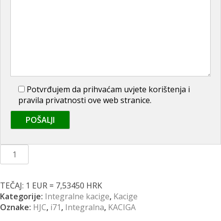
Potvrđujem da prihvaćam uvjete korištenja i
pravila privatnosti ove web stranice.
Kaciga
HJC
i71
Zest
TEČAJ: 1 EUR = 7,53450 HRK
MC1
Kategorije:
Integralne kacige
,
Kacige
količina
Oznake:
HJC
,
i71
,
Integralna
,
KACIGA