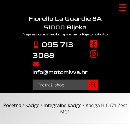
Skip
to
content
Fiorello La Guardie 8A
51000 Rijeka
Najveći izbor moto opreme
u Rijeci i okolici
095 713
3088
info@motomivva.hr
Početna
/
Kacige
/
Integralne kacige
/ Kaciga HJC i71 Zest
MC1