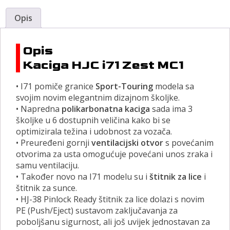
Opis
Opis
Kaciga HJC i71 Zest MC1
• I71 pomiče granice
Sport-Touring
modela sa
svojim novim elegantnim dizajnom školjke.
• Napredna
polikarbonatna kaciga
sada ima 3
školjke u 6 dostupnih veličina kako bi se
optimizirala težina i udobnost za vozača.
• Preuređeni gornji
ventilacijski
otvor
s povećanim
otvorima za usta omogućuje povećani unos zraka i
samu ventilaciju.
• Također novo na I71 modelu su i
štitnik za lice
i
štitnik za sunce.
• HJ-38 Pinlock Ready štitnik za lice dolazi s novim
PE (Push/Eject) sustavom zaključavanja za
poboljšanu sigurnost, ali još uvijek jednostavan za