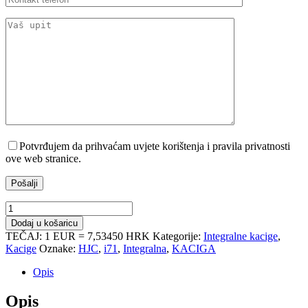
Potvrđujem da prihvaćam uvjete korištenja i pravila privatnosti
ove web stranice.
Kaciga
HJC
Dodaj u košaricu
i71
TEČAJ: 1 EUR = 7,53450 HRK
Kategorije:
Integralne kacige
,
Peka
Kacige
Oznake:
HJC
,
i71
,
Integralna
,
KACIGA
MC1
količina
Opis
Opis