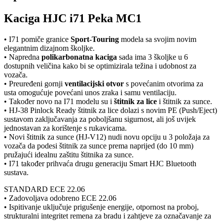
Kaciga HJC i71 Peka MC1
• I71 pomiče granice
Sport-Touring
modela sa svojim novim
elegantnim dizajnom školjke.
• Napredna
polikarbonatna kaciga
sada ima 3 školjke u 6
dostupnih veličina kako bi se optimizirala težina i udobnost za
vozača.
• Preuređeni gornji
ventilacijski
otvor
s povećanim otvorima za
usta omogućuje povećani unos zraka i samu ventilaciju.
• Također novo na I71 modelu su i
štitnik za lice
i štitnik za sunce.
• HJ-38 Pinlock Ready štitnik za lice dolazi s novim PE (Push/Eject)
sustavom zaključavanja za poboljšanu sigurnost, ali još uvijek
jednostavan za korištenje s rukavicama.
• Novi štitnik za sunce (HJ-V12) nudi novu opciju u 3 položaja za
vozača da podesi štitnik za sunce prema naprijed (do 10 mm)
pružajući idealnu zaštitu štitnika za sunce.
• I71 također prihvaća drugu generaciju Smart HJC Bluetooth
sustava.
STANDARD ECE 22.06
• Zadovoljava odobreno ECE 22.06
• Ispitivanje uključuje prigušenje energije, otpornost na proboj,
strukturalni integritet remena za bradu i zahtjeve za označavanje za