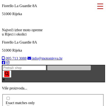
Skip
Fiorello La Guardie 8A
to
51000 Rijeka
content
Najveći izbor moto opreme
u Rijeci i okolici
▼
Fiorello La Guardie 8A
51000 Rijeka
095 713 3088
info@motomivva.hr
Više proizvoda...
Exact matches only