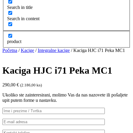
Search in title
Search in content
product
Početna
/
Kacige
/
Integralne kacige
/ Kaciga HJC i71 Peka MC1
Kaciga HJC i71 Peka MC1
290,00
€
(2.186,00 kn)
Ukoliko ste zainteresirani, molimo Vas da nas nazovete ili pošaljete
upit putem forme u nastavku.