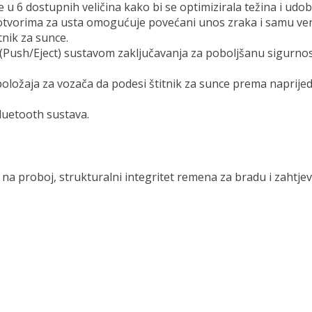
 u 6 dostupnih veličina kako bi se optimizirala težina i udo
tvorima za usta omogućuje povećani unos zraka i samu vent
itnik za sunce.
E (Push/Eject) sustavom zaključavanja za poboljšanu sigurnost
 položaja za vozača da podesi štitnik za sunce prema naprijed
luetooth sustava.
t na proboj, strukturalni integritet remena za bradu i zahtj