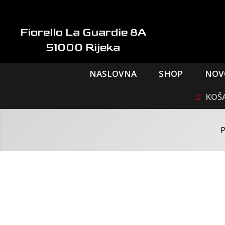
Skip
to
content
Fiorello La Guardie 8A
51000 Rijeka
NASLOVNA
SHOP
NOV
P