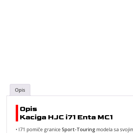
Opis
Opis
Kaciga HJC i71 Enta MC1
• I71 pomiče granice
Sport-Touring
modela sa svojim