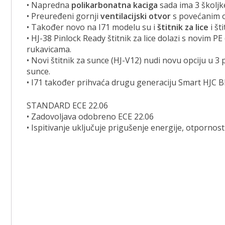
• Napredna
polikarbonatna kaciga
sada ima 3 školjke
• Preuređeni gornji
ventilacijski
otvor
s povećanim o
• Također novo na I71 modelu su i
štitnik za lice
i št
• HJ-38 Pinlock Ready štitnik za lice dolazi s novim P
rukavicama.
• Novi štitnik za sunce (HJ-V12) nudi novu opciju u 3
sunce.
• I71 također prihvaća drugu generaciju Smart HJC B
STANDARD ECE 22.06
• Zadovoljava odobreno ECE 22.06
• Ispitivanje uključuje prigušenje energije, otpornos