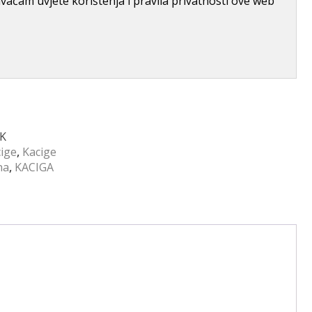
aćam uvjete korištenja i pravila privatnosti ove web
RK
cige
,
Kacige
na
,
KACIGA