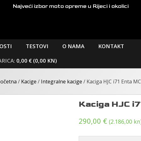
Najveći izbor moto opreme
u Rijeci i okolici
OSTI
TESTOVI
O NAMA
KONTAKT
0,00 € (0,00 KN)
očetna
/
Kacige
/
Integralne kacige
/ Kaciga HJC i71 Enta M
Kaciga HJC i7
290,00
€
(2.186,00 kn