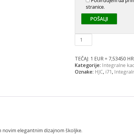
Potvrđujem da prihv
stranice.
Kaciga
HJC
i71
Enta
TEČAJ: 1 EUR = 7,53450 H
MC1
Kategorije:
Integralne ka
količina
Oznake:
HJC
,
i71
,
Integral
 novim elegantnim dizajnom školjke.