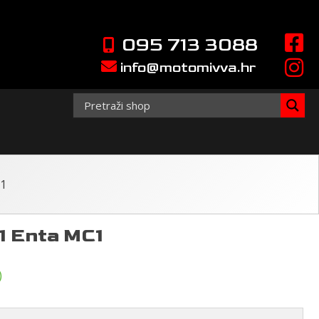
095 713 3088
info@motomivva.hr
C1
1 Enta MC1
)