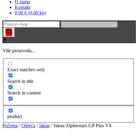
O nama
Kontakt
0,00 € (0,00 kn)
Više proizvoda...
Exact matches only
Search in title
Search in content
product
Početna
/
Odjeća
/
Jakne
/ Jakna Alpinestars GP Plus V4