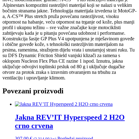
Alpinestars kompozitni rastezljivi materijal koji se nalazi u velikim
bočnim stranama jakne. Tehnologija materijala izvedena iz MotoGP-
a, A-CS™ Plus stretch pruža povećanu rastezljivost, visoku
otpornost na habanje, veću otpornost na trganje od kože, plus manji
profil i ukupnu težinu – sve važne značajke koje motociklisti
zahtijevaju kada je u pitanju povećana udobnost i performanse.
Konstrukcija šasije GP Plus V4 upotpunjena je mješavinom goveđe
i obične goveđe kože, s tehnološki rastezljivim materijalom na
prsima, ramenima, stražnjem dijelu vrata i unutarnjoj strani ruku. Tu
su DFS Dynamic Friction Shield vanjski klizači za ramena s
oklopom Nucleon Flex Plus CE razine 1 ispod. Iznutra, jakna
uključuje odvojivi toplinski prsluk od 80 g i uključuje dugačke
otvore za protok zraka s izravnim otvaranjem na trbuhu za
ventilaciju i upravljanje klimom.
Povezani proizvodi
Jakna REV’IT Hyperspeed 2 H2O
crno crvena
307,00
€
Pogledaj proizvod
(2.314,00 kn)