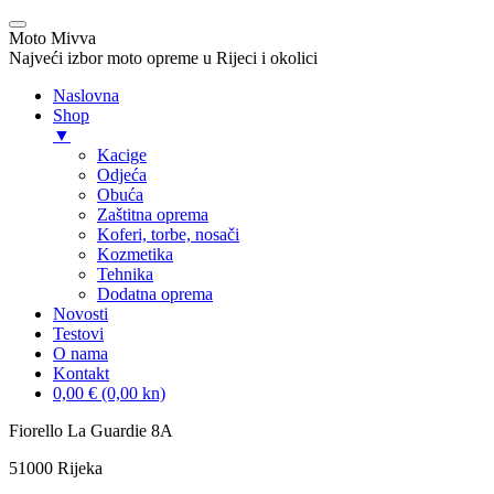
Moto Mivva
Najveći izbor moto opreme u Rijeci i okolici
Naslovna
Shop
▼
Kacige
Odjeća
Obuća
Zaštitna oprema
Koferi, torbe, nosači
Kozmetika
Tehnika
Dodatna oprema
Novosti
Testovi
O nama
Kontakt
0,00 € (0,00 kn)
Skip
Fiorello La Guardie 8A
to
51000 Rijeka
content