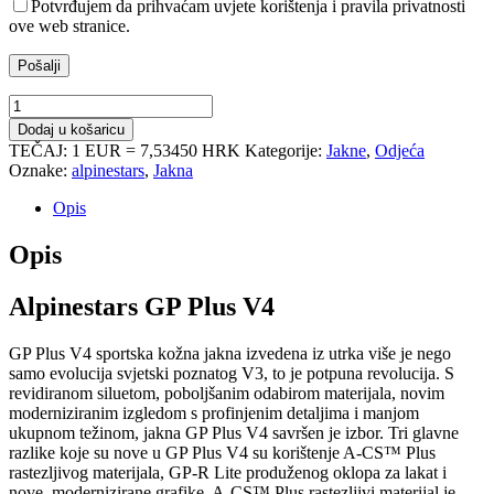
Potvrđujem da prihvaćam uvjete korištenja i pravila privatnosti
ove web stranice.
Jakna
Alpinestars
Dodaj u košaricu
GP
TEČAJ: 1 EUR = 7,53450 HRK
Kategorije:
Jakne
,
Odjeća
Plus
Oznake:
alpinestars
,
Jakna
V4
količina
Opis
Opis
Alpinestars GP Plus V4
GP Plus V4 sportska kožna jakna izvedena iz utrka više je nego
samo evolucija svjetski poznatog V3, to je potpuna revolucija. S
revidiranom siluetom, poboljšanim odabirom materijala, novim
moderniziranim izgledom s profinjenim detaljima i manjom
ukupnom težinom, jakna GP Plus V4 savršen je izbor. Tri glavne
razlike koje su nove u GP Plus V4 su korištenje A-CS™ Plus
rastezljivog materijala, GP-R Lite produženog oklopa za lakat i
nove, modernizirane grafike. A-CS™ Plus rastezljivi materijal je