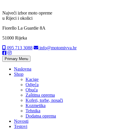
Najveći izbor moto opreme
u Rijeci i okolici
Fiorello La Guardie 8A
51000 Rijeka
095 713 3088
info@motomivva.hr
Primary Menu
Naslovna
Shop
Kacige
Odjeća
Obuća
Zaštitna oprema
Koferi, torbe, nosači
Kozmetika
Tehnika
Dodatna oprema
Novosti
Testovi