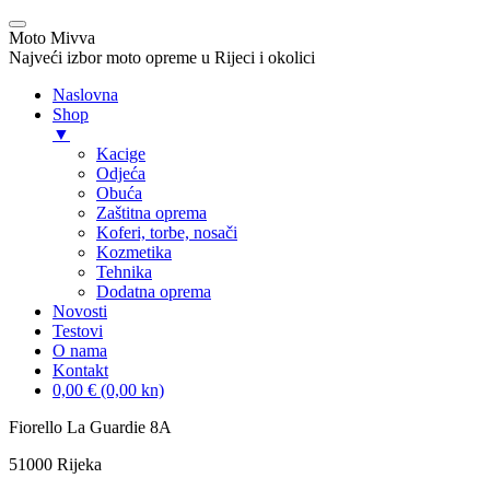
Moto Mivva
Najveći izbor moto opreme u Rijeci i okolici
Naslovna
Shop
▼
Kacige
Odjeća
Obuća
Zaštitna oprema
Koferi, torbe, nosači
Kozmetika
Tehnika
Dodatna oprema
Novosti
Testovi
O nama
Kontakt
0,00 € (0,00 kn)
Skip
Fiorello La Guardie 8A
to
51000 Rijeka
content