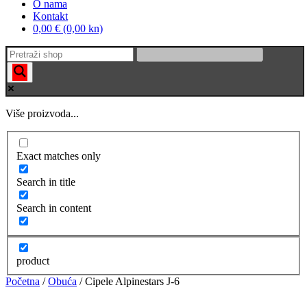
O nama
Kontakt
0,00 € (0,00 kn)
Više proizvoda...
Exact matches only
Search in title
Search in content
product
Početna
/
Obuća
/ Cipele Alpinestars J-6