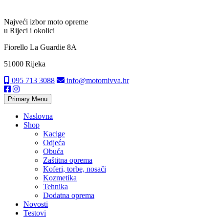
Najveći izbor moto opreme
u Rijeci i okolici
Fiorello La Guardie 8A
51000 Rijeka
095 713 3088
info@motomivva.hr
Primary Menu
Naslovna
Shop
Kacige
Odjeća
Obuća
Zaštitna oprema
Koferi, torbe, nosači
Kozmetika
Tehnika
Dodatna oprema
Novosti
Testovi