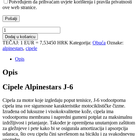
Potvrđujem da prihvaćam uvjete korištenja i pravila privatnosti
ove web stranice.
Cipele
Alpinestars
Dodaj u košaricu
J-
TEČAJ: 1 EUR = 7,53450 HRK
Kategorija:
Obuća
Oznake:
6
alpinestars
,
cipele
količina
Opis
Opis
Cipele Alpinestars J-6
Cipela za motor koje izgledaju poput tenisice, J-6 vodootporna
cipela ima sve sigurnosne karakteristike motociklističke čizme.
Izrađena od luksuzne i visokokvalitetne kože, cipela ima
vodootpornu membranu i napredni gumeni potplat za maksimalnu
izdržljivost i prianjanje. Također je opremljena unutarnjom zaštitom
za gležnjeve i pete kako bi se osigurala amortizacija i apsorpcija
udaraca, što ovu cipelu čini savršenom na biciklu i za svakodnevnu
upotrebu.