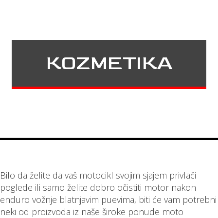
KOZMETIKA
Bilo da želite da vaš motocikl svojim sjajem privlači
poglede ili samo želite dobro očistiti motor nakon
enduro vožnje blatnjavim puevima, biti će vam potrebni
neki od proizvoda iz naše široke ponude moto