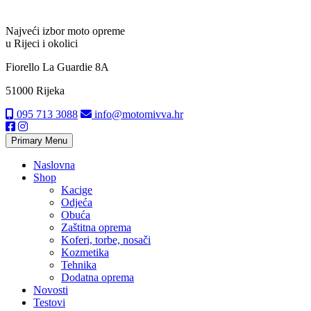
Najveći izbor moto opreme
u Rijeci i okolici
Fiorello La Guardie 8A
51000 Rijeka
095 713 3088
info@motomivva.hr
Primary Menu
Naslovna
Shop
Kacige
Odjeća
Obuća
Zaštitna oprema
Koferi, torbe, nosači
Kozmetika
Tehnika
Dodatna oprema
Novosti
Testovi