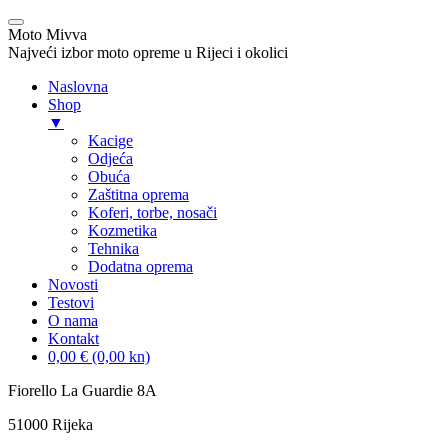
Moto Mivva
Najveći izbor moto opreme u Rijeci i okolici
Naslovna
Shop
▼
Kacige
Odjeća
Obuća
Zaštitna oprema
Koferi, torbe, nosači
Kozmetika
Tehnika
Dodatna oprema
Novosti
Testovi
O nama
Kontakt
0,00 € (0,00 kn)
Skip
Fiorello La Guardie 8A
to
51000 Rijeka
content