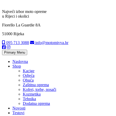
Najveći izbor moto opreme
u Rijeci i okolici
Fiorello La Guardie 8A
51000 Rijeka
095 713 3088
info@motomivva.hr
Primary Menu
Naslovna
Shop
Kacige
Odjeća
Obuća
Zaštitna oprema
Koferi, torbe, nosači
Kozmetika
Tehnika
Dodatna oprema
Novosti
Testovi