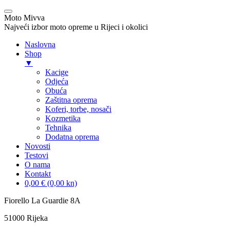
Moto Mivva
Najveći izbor moto opreme u Rijeci i okolici
Naslovna
Shop
▼
Kacige
Odjeća
Obuća
Zaštitna oprema
Koferi, torbe, nosači
Kozmetika
Tehnika
Dodatna oprema
Novosti
Testovi
O nama
Kontakt
0,00 € (0,00 kn)
Skip
Fiorello La Guardie 8A
to
51000 Rijeka
content